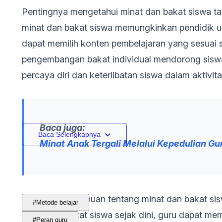
Pentingnya mengetahui minat dan bakat siswa t
minat dan bakat siswa memungkinkan pendidik un
dapat memilih konten pembelajaran yang sesuai s
pengembangan bakat individual mendorong siswa 
percaya diri dan keterlibatan siswa dalam aktivit
Baca juga:
Baca Selengkapnya
Minat Anak Tergali Melalui Kepedulian Gu
Kedua, pengetahuan tentang minat dan bakat sis
#Metode belajar
minat dan bakat siswa sejak dini, guru dapat me
#Peran guru