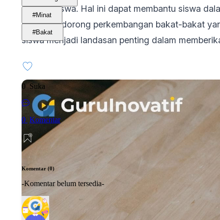
potensi siswa. Hal ini dapat membantu siswa d
#Minat
serta mendorong perkembangan bakat-bakat yang
#Bakat
siswa menjadi landasan penting dalam memberikan
0
Suka
0
Komentar
Komentar (0)
-Komentar belum tersedia-