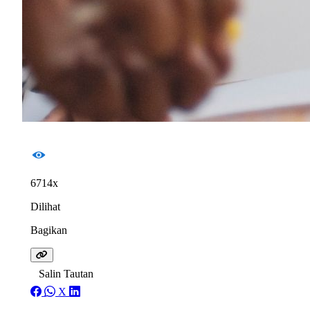
6714x
Dilihat
Bagikan
Salin Tautan
X