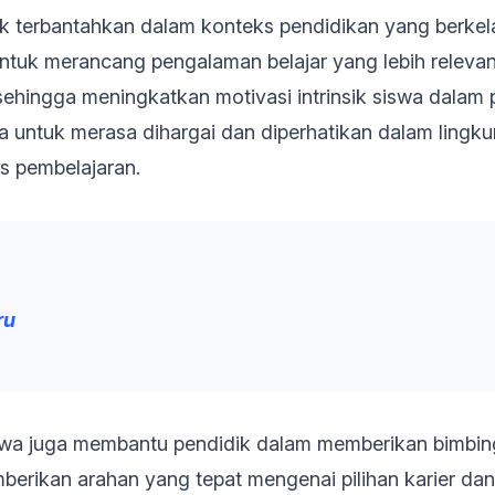
ak terbantahkan dalam konteks pendidikan yang berk
tuk merancang pengalaman belajar yang lebih relevan
ehingga meningkatkan motivasi intrinsik siswa dalam 
untuk merasa dihargai dan diperhatikan dalam lingkung
as pembelajaran.
ru
wa juga membantu pendidik dalam memberikan bimbinga
mberikan arahan yang tepat mengenai pilihan karier da