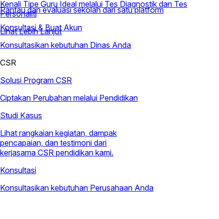
Kenali Tipe Guru Ideal melalui Tes Diagnostik dan Tes
Pantau dan evaluasi sekolah dari satu platform
Personaliti
Konsultasi & Buat Akun
Lihat Lebih Lanjut
Konsultasikan kebutuhan Dinas Anda
CSR
Solusi Program CSR
Ciptakan Perubahan melalui Pendidikan
Studi Kasus
Lihat rangkaian kegiatan, dampak
pencapaian, dan testimoni dari
kerjasama CSR pendidikan kami.
Konsultasi
Konsultasikan kebutuhan Perusahaan Anda