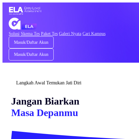
Solusi
Skema Tes
Paket Tes
Galeri Nyata
Cari Kampus
Masuk/Daftar Akun
Masuk/Daftar Akun
Langkah Awal Temukan Jati Diri
Jangan Biarkan
Masa Depanmu