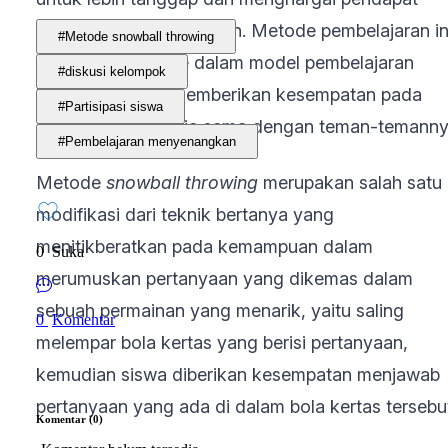
temannya atau siswa lain. Metode pembelajaran in
#Metode snowball throwing
dapat termasuk ke dalam model pembelajaran
#diskusi kelompok
kooperatif yang memberikan kesempatan pada
#Partisipasi siswa
siswa untuk bekerja sama dengan teman-temanny
#Pembelajaran menyenangkan
Metode
snowball throwing
merupakan salah satu
modifikasi dari teknik bertanya yang
menitikberatkan pada kemampuan dalam
0
Suka
merumuskan pertanyaan yang dikemas dalam
sebuah permainan yang menarik, yaitu saling
0
Komentar
melempar bola kertas yang berisi pertanyaan,
kemudian siswa diberikan kesempatan menjawab
pertanyaan yang ada di dalam bola kertas tersebu
Komentar (0)