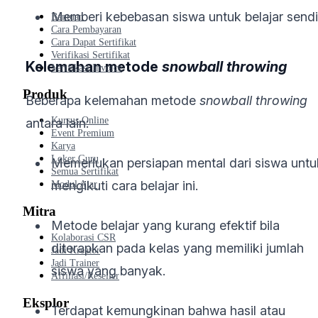
Memberi kebebasan siswa untuk belajar sendir
Bantuan
Cara Pembayaran
Cara Dapat Sertifikat
Verifikasi Sertifikat
Kelemahan metode
snowball throwing
Verifikasi Invoice
Produk
Beberapa kelemahan metode
snowball throwing
Kursus Online
antara lain:
Event Premium
Karya
Loker Guru
Memerlukan persiapan mental dari siswa untu
Semua Sertifikat
mengikuti cara belajar ini.
Modul Ajar
Mitra
Metode belajar yang kurang efektif bila
Kolaborasi CSR
diterapkan pada kelas yang memiliki jumlah
Jadi Kreator
Jadi Trainer
siswa yang banyak.
Affiliasi/Reseller
Eksplor
Terdapat kemungkinan bahwa hasil atau