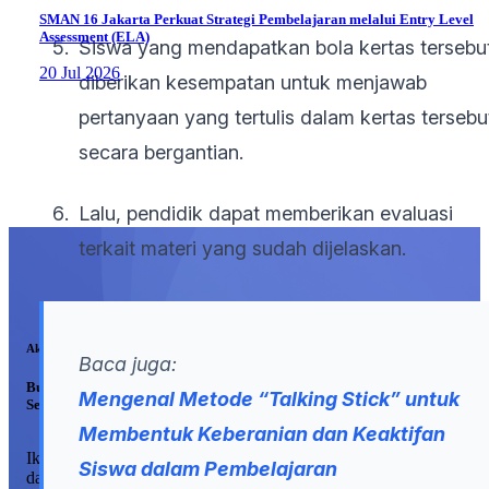
SMAN 16 Jakarta Perkuat Strategi Pembelajaran melalui Entry Level
Assessment (ELA)
Siswa yang mendapatkan bola kertas tersebu
20 Jul 2026
diberikan kesempatan untuk menjawab
pertanyaan yang tertulis dalam kertas tersebu
secara bergantian.
Lalu, pendidik dapat memberikan evaluasi
terkait materi yang sudah dijelaskan.
Akses Terbatas?
Baca juga:
Buat Akun Gratis di Guru Inovatif
Mengenal Metode “Talking Stick” untuk
Sekarang Juga!
Membentuk Keberanian dan Keaktifan
Ikuti pelatihan dan event secara gratis, perluas wawasan, dan
Siswa dalam Pembelajaran
dapatkan sertifikat ber-JP yang akan membantu kenaikan pangkat d