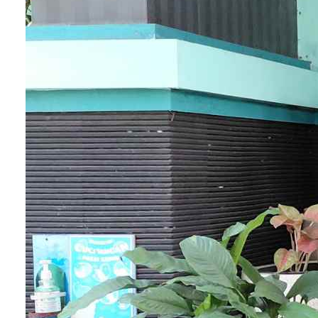
Belajar kerjasama (
cooperative learning
);
Pembelajaran partisipasi;
Mengajar reaktif (
reactive teaching
);
Pembelajaran yang menyenangkan (
joyful
learning
).
Metode
snowball throwing
juga menggunakan tig
penerapan pembelajaran antara lain:
1.
Constructivism
(Konstruktivisme)
Pengetahuan dibangun sedikit demi sedikit yang