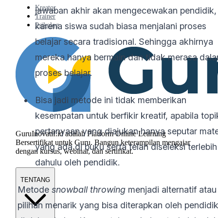
Kreator
jawaban akhir akan mengecewakan pendidik,
Trainer
karena siswa sudah biasa menjalani proses
Psikolog
belajar secara tradisional. Sehingga akhirnya
mereka hanya bermain dan tidak merasa dal
proses belajar.
Bisa jadi metode ini tidak memberikan
kesempatan untuk berfikir kreatif, apabila topi
pertanyaan yang diajukan hanya seputar mate
GuruInovatif.id adalah Platform Online Learning
Bersertifikat untuk Guru. Bangun keterampilan mengajar
yang ada di buku serta telah diseleksi terlebih
dengan kursus, webinar, dan sertifikat.
dahulu oleh pendidik.
TENTANG
Metode
snowball throwing
menjadi alternatif atau
pilihan menarik yang bisa diterapkan oleh pendidi