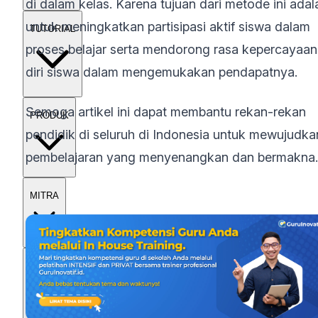
di dalam kelas. Karena tujuan dari metode ini adal
untuk meningkatkan partisipasi aktif siswa dalam
TUTORIAL
proses belajar serta mendorong rasa kepercayaan
diri siswa dalam mengemukakan pendapatnya.
Semoga artikel ini dapat membantu rekan-rekan
PRODUK
pendidik di seluruh di Indonesia untuk mewujudka
pembelajaran yang menyenangkan dan bermakna.
MITRA
EKSPLOR