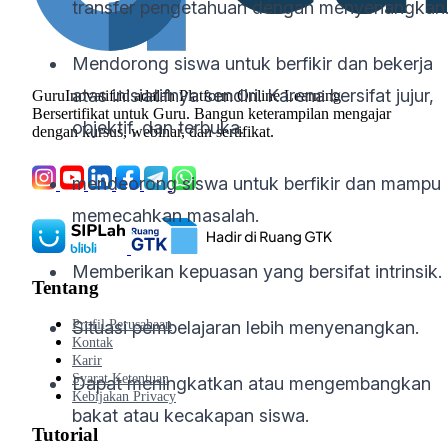
transfer pengetahuan dengan menyenangkan
Mendorong siswa untuk berfikir dan bekerja
atas inisiatifnya sendiri. Karena bersifat jujur,
GuruInovatif.id adalah Platform Online Learning
Bersertifikat untuk Guru. Bangun keterampilan mengajar
objektif, dan terbuka.
dengan kursus, webinar, dan sertifikat.
mendeorong siswa untuk berfikir dan mampu
memecahkan masalah.
Memberikan kepuasan yang bersifat intrinsik.
Tentang
Profil Perusahaan
Situasi pembelajaran lebih menyenangkan.
Kontak
Karir
Syarat Ketentuan
Dapat meningkatkan atau mengembangkan
Kebijakan Privacy
bakat atau kecakapan siswa.
Tutorial