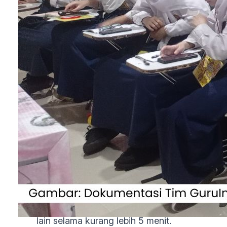
memberikan penjelasan materi kepada masin
masing ketua kelompok.
Selanjutnya, ketua kelompok menjelaskan
materi yang disampaikan oleh guru kepada
teman satu kelompoknya.
Kemudian, berikan satu lembar kerja kepada
tiap kelompok untuk menuliskan pertanyaan
terkait dengan materi yang sudah dijelaskan
oleh ketua kelompok.
Berikutnya, buat kertas tersebut menyerupai
bola dan dilempar dari satu siswa ke siswa y
lain selama kurang lebih 5 menit.