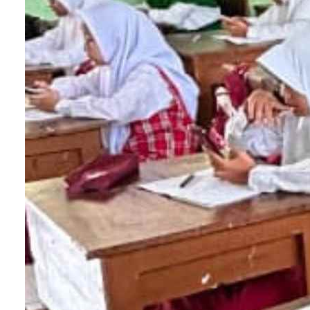
Variasi Langkah Penerapan Metode
Snowball Throwing
di Kelas
Ada beberapa cara yang dapat Anda lakukan unt
melakukan metode ini dikelas, antara lain:
Cara pertama
Pendidik memberikan pertanyaan kepada tiap
individu siswa selama satu menit. Misalnya:
”Menurut kamu, apa tiga hal penting yang k
pelajari dari materi hari ini?”.
Siswa kemudian diarahkan untuk membentuk