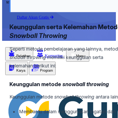
tempat kerja Anda.
Daftar Akun Gratis
Keunggulan serta Kelemahan Metod
Snowball Throwing
Seperti metode pembelajaran yang lainnya, meto
Komunitas
Pelatihan
Menu
snoball throwing
memiliki keunggulan serta
kelemahan berikut ini:
Karya
Program
Keunggulan metode
snowball throwing
Keunggulan metode
snowball throwing
antara lain
Membantu dalam menggunakan ingatan dan