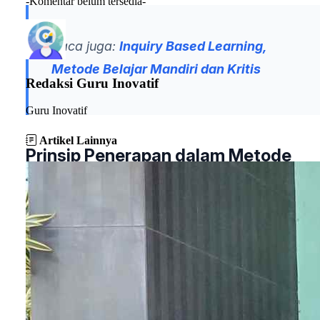
-Komentar belum tersedia-
Baca juga:
Inquiry Based Learning,
Metode Belajar Mandiri dan Kritis
Redaksi Guru Inovatif
Guru Inovatif
Artikel Lainnya
Prinsip Penerapan dalam Metode
Snowball Throwing
Prinsip yang terkandung dalam metode
snowball
throwing
ini antara lain:
Prinsip siswa aktif belajar (
student active
learning
);