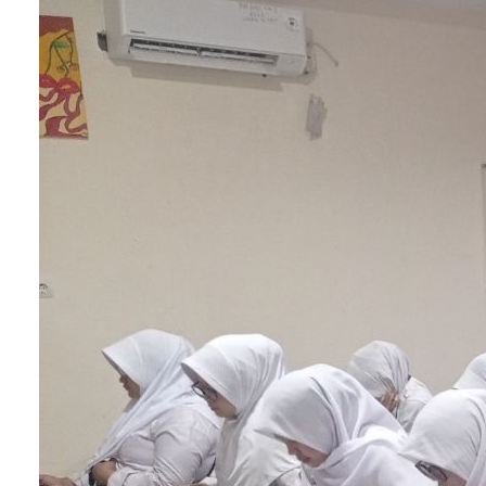
menyatukan pendapat mereka. Tunjuk satu
orang — bisa juga dengan kesepakatan
kelompok — untuk memberikan penjelasan
mengenai pendapat apa saja yang mereka
pelajari dan sepakati dalam satu grup.
Pada tahapan ini, pendidik dapat mencatat
masing-masing pendapat grup tadi dan
memberikan evaluasi terhadap apa yang
mereka kemukakan.
Cara kedua
Pendidik membentuk beberapa kelompok dan