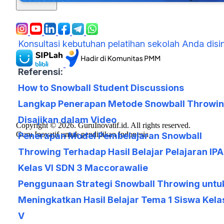
Konsultasi kebutuhan pelatihan sekolah Anda disin
Referensi:
How to Snowball Student Discussions
Langkap Penerapan Metode Snowball Throwi
Disajikan dalam Video
Copyright © 2026. GuruInovatif.id. All rights reserved.
Guru Inovatif untuk pendidikan Indonesia
Penerapan Model Pembelajaran Snowball
Throwing Terhadap Hasil Belajar Pelajaran IPA
Kelas VI SDN 3 Maccorawalie
Penggunaan Strategi Snowball Throwing untu
Meningkatkan Hasil Belajar Tema 1 Siswa Kela
V