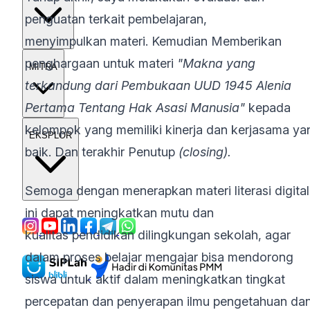
penguatan terkait pembelajaran,
menyimpulkan
materi. Kemudian Memberikan
penghargaan untuk materi
"Makna yang
MITRA
terkandung dari Pembukaan UUD 1945 Alenia
Pertama Tentang Hak Asasi Manusia"
kepada
kelompok yang memiliki kinerja dan kerjasama ya
EKSPLOR
baik. Dan terakhir Penutup
(closing).
Semoga dengan menerapkan materi literasi digital
ini dapat meningkatkan mutu dan
kualitas pendidikan dilingkungan sekolah, agar
dalam proses belajar mengajar bisa mendorong
siswa untuk aktif dalam meningkatkan tingkat
percepatan dan penyerapan ilmu pengetahuan da