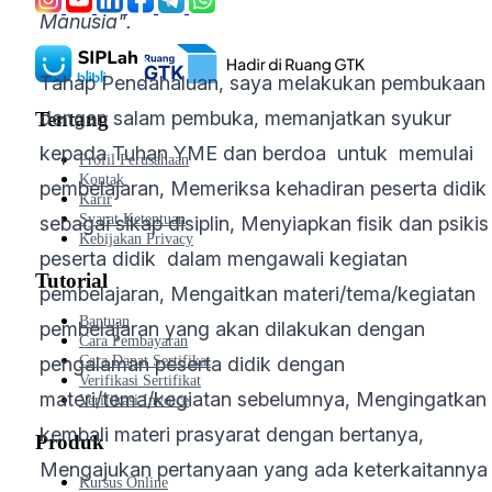
Manusia".
Tahap Pendahaluan, saya melakukan pembukaan
dengan salam pembuka, memanjatkan syukur
Tentang
kepada Tuhan YME dan berdoa untuk memulai
Profil Perusahaan
Kontak
pembelajaran, Memeriksa kehadiran peserta didik
Karir
Syarat Ketentuan
sebagai sikap disiplin, Menyiapkan fisik dan psikis
Kebijakan Privacy
peserta didik dalam mengawali kegiatan
Tutorial
pembelajaran, Mengaitkan materi/tema/kegiatan
Bantuan
pembelajaran yang akan dilakukan dengan
Cara Pembayaran
pengalaman peserta didik dengan
Cara Dapat Sertifikat
Verifikasi Sertifikat
materi/tema/kegiatan sebelumnya, Mengingatkan
Verifikasi Invoice
kembali materi prasyarat dengan bertanya,
Produk
Mengajukan pertanyaan yang ada keterkaitannya
Kursus Online