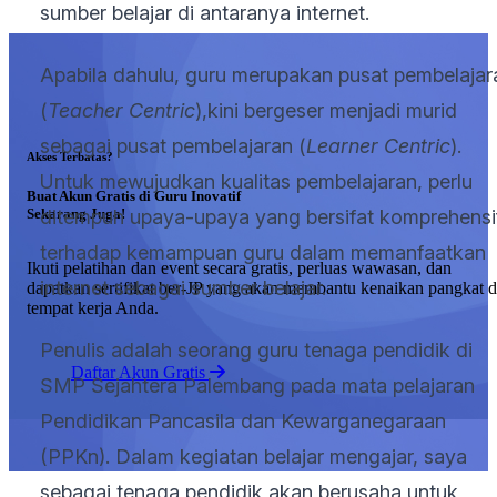
sumber belajar di antaranya internet.
Apabila dahulu, guru merupakan pusat pembelajar
(
Teacher Centric
),kini bergeser menjadi murid
sebagai pusat pembelajaran (
Learner Centric
).
Akses Terbatas?
Untuk mewujudkan kualitas pembelajaran, perlu
Buat Akun Gratis di Guru Inovatif
Sekarang Juga!
ditempuh upaya-upaya yang bersifat komprehensi
terhadap kemampuan guru dalam memanfaatkan
Ikuti pelatihan dan event secara gratis, perluas wawasan, dan
internet sebagai sumber belajar.
dapatkan sertifikat ber-JP yang akan membantu kenaikan pangkat d
tempat kerja Anda.
Penulis adalah seorang guru tenaga pendidik di
Daftar Akun Gratis
SMP Sejahtera Palembang pada mata pelajaran
Pendidikan Pancasila dan Kewarganegaraan
(PPKn). Dalam kegiatan belajar mengajar, saya
sebagai tenaga pendidik akan berusaha untuk