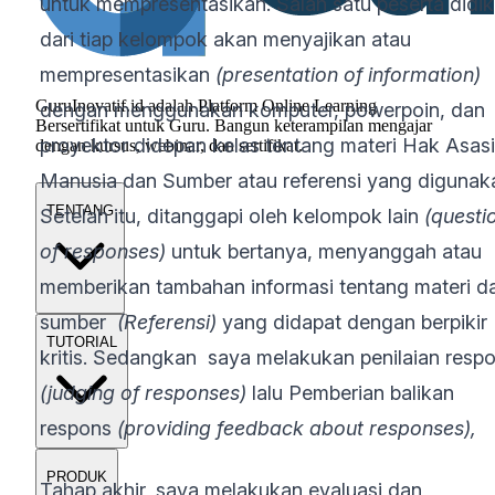
untuk mempresentasikan. Salah satu peserta didik
dari tiap kelompok akan menyajikan atau
mempresentasikan
(presentation of information)
GuruInovatif.id adalah Platform Online Learning
dengan menggunakan komputer, powerpoin, dan
Bersertifikat untuk Guru. Bangun keterampilan mengajar
proyektor didepan kelas tentang materi Hak Asasi
dengan kursus, webinar, dan sertifikat.
Manusia dan Sumber atau referensi yang digunak
TENTANG
Setelah itu, ditanggapi oleh kelompok lain
(questi
of responses)
untuk bertanya, menyanggah atau
memberikan tambahan informasi tentang materi d
sumber
(Referensi)
yang didapat dengan berpikir
TUTORIAL
kritis. Sedangkan saya melakukan penilaian resp
(judging of responses)
lalu Pemberian balikan
respons
(providing feedback about responses),
PRODUK
Tahap akhir, saya melakukan evaluasi dan