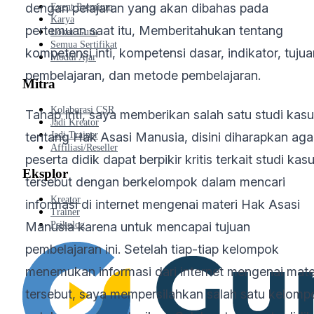
dengan pelajaran yang akan dibahas pada
Event Premium
Karya
pertemuan saat itu, Memberitahukan tentang
Loker Guru
Semua Sertifikat
kompetensi inti, kompetensi dasar, indikator, tujua
Modul Ajar
pembelajaran, dan metode pembelajaran.
Mitra
Kolaborasi CSR
Tahap Inti, saya memberikan salah satu studi kas
Jadi Kreator
Jadi Trainer
tentang Hak Asasi Manusia, disini diharapkan aga
Affiliasi/Reseller
peserta didik dapat berpikir kritis terkait studi kas
Eksplor
tersebut dengan berkelompok dalam mencari
Kreator
informasi di internet mengenai materi Hak Asasi
Trainer
Manusia karena untuk mencapai tujuan
Psikolog
pembelajaran ini. Setelah tiap-tiap kelompok
menemukan informasi dari internet mengenai mate
tersebut, saya mempersilahkan salah satu kelomp