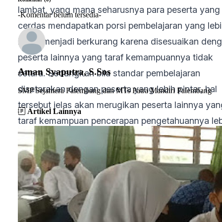
lambat, yang mana seharusnya para peserta yang
-Komentar belum tersedia-
cerdas mendapatkan porsi pembelajaran yang leb
besar menjadi berkurang karena disesuaikan den
peserta lainnya yang taraf kemampuannya tidak
Aman Syaputra, S.Sos
setara. Sedangkan bila standar pembelajaran
disetarakan dengan peserta yang lebih pintar, hal
SMP Sejahtera Palembang dan MTs Patra Mandiri Palembang
tersebut jelas akan merugikan peserta lainnya yan
Artikel Lainnya
taraf kemampuan pencerapan pengetahuannya leb
lambat. Ilmu Teknologi (IT) menjawab permasalah
ini.
Dengan berpegang pada pernyataan demikian,
dapat ditelusuri bahwa belajar harus menumbuhka
suatu sikap kemampuan belajar secara mandiri,