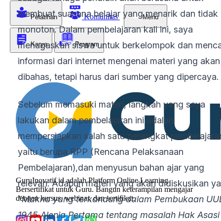
membuat suasana belajar yang menarik dan tidak
Komunitas
Pelatihan
Menu
monoton. Dalam pembelajaran kali ini, saya
menugaskan siswa untuk berkelompok dan menca
Karya
Program
informasi dari internet mengenai materi yang akan
dibahas, tetapi harus dari sumber yang dipercaya
Sebelum memasuki materi, langkah yang saya
lakukan dalam pembelajaran ini adalah
mempersiapkan salah satu perangkat pembelajara
yaitu berupa RPP (Rencana Pelaksanaan
Pembelajaran),dan menyusun bahan ajar yang
GuruInovatif.id adalah Platform Online Learning
relevan. Adapun materi yang akan didiskusikan ya
Bersertifikat untuk Guru. Bangun keterampilan mengajar
dengan kursus, webinar, dan sertifikat.
"Makna yang terkandung dalam Pembukaan UU
1945 Alenia Pertama tentang masalah Hak Asasi