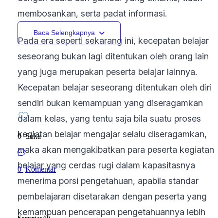
membosankan, serta padat informasi.
Baca Selengkapnya
Pada era seperti sekarang ini, kecepatan belajar
seseorang bukan lagi ditentukan oleh orang lain
yang juga merupakan peserta belajar lainnya.
Kecepatan belajar seseorang ditentukan oleh diri
sendiri bukan kemampuan yang diseragamkan
dalam kelas, yang tentu saja bila suatu proses
kegiatan belajar mengajar selalu diseragamkan,
0
Suka
maka akan mengakibatkan para peserta kegiatan
belajar yang cerdas rugi dalam kapasitasnya
0
Komentar
menerima porsi pengetahuan, apabila standar
pembelajaran disetarakan dengan peserta yang
kemampuan pencerapan pengetahuannya lebih
Komentar (0)