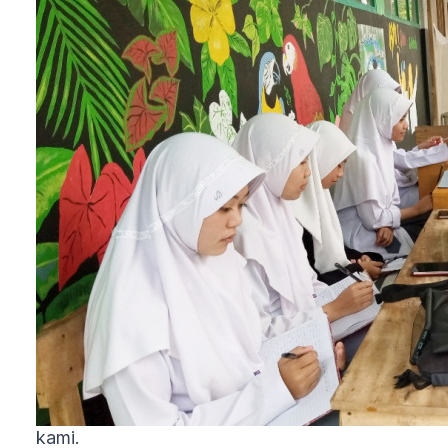
itu, saya mulai berpikir dan gelisah bahwa, keada
ini tak boleh dibiarkan terus. Harus ada perubahan
mesti ada tindakan. Tapi bagaimana? Letak kami
yang di pelosok menyulitkan kami memperoleh
fasilitas dan informasi untuk melakukan inovasi.
Belum lagi jumlah siswa yang terbatas, dan fasilita
yang ada memang kurang memadai, bahkan
cenderung tak ada yang bisa dimanfaatkan. Tapi
saya tak kehabisan akal. Saya masih memiliki
Handphone
untuk mencari informasi, walaupun
masih bukan
smartphone
. Masih ada jalan untuk
menemukan referensi pengembangan yang
disesuaikan dengan kondisi dan keadaan madras
kami.