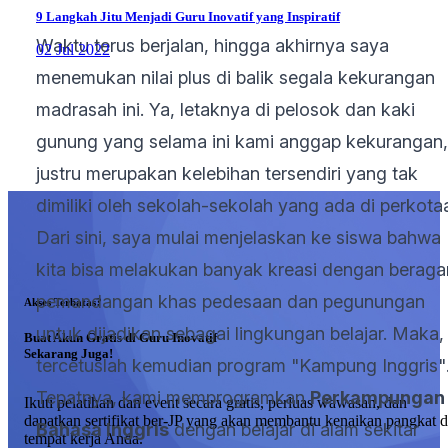
9 Langkah Jitu Menjadi Guru Inovatif yang Inspiratif
Waktu terus berjalan, hingga akhirnya saya
02 Jul 2022
menemukan nilai plus di balik segala kekurangan
madrasah ini. Ya, letaknya di pelosok dan kaki
gunung yang selama ini kami anggap kekurangan,
justru merupakan kelebihan tersendiri yang tak
dimiliki oleh sekolah-sekolah yang ada di perkota
Dari sini, saya mulai menjelaskan ke siswa bahwa
kita bisa melakukan banyak kreasi dengan berag
pemandangan khas pedesaan dan pegunungan
Akses Terbatas?
untuk dijadikan sebagai lingkungan belajar. Maka,
Buat Akun Gratis di Guru Inovatif
Sekarang Juga!
tercetuslah kemudian program "Kampung Inggris"
Tepatnya, kami memprogramkan
Perkampungan
Ikuti pelatihan dan event secara gratis, perluas wawasan, dan
dapatkan sertifikat ber-JP yang akan membantu kenaikan pangkat d
Bahasa Inggris
dengan belajar di alam sekitar
tempat kerja Anda.