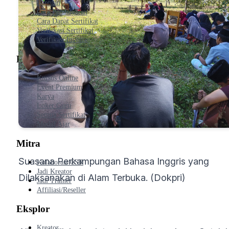
Bantuan
Cara Pembayaran
Cara Dapat Sertifikat
Verifikasi Sertifikat
Verifikasi Invoice
Produk
Kursus Online
Event Premium
Karya
Loker Guru
Semua Sertifikat
Modul Ajar
Mitra
Suasana Perkampungan Bahasa Inggris yang
Kolaborasi CSR
Jadi Kreator
Dilaksanakan di Alam Terbuka. (Dokpri)
Jadi Trainer
Affiliasi/Reseller
Eksplor
Kreator