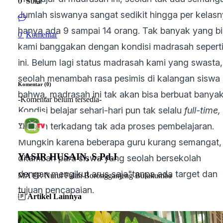
0
Suka
Jumlah siswanya sangat sedikit hingga per kelas
hanya ada 9 sampai 14 orang. Tak banyak yang b
0
Komentar
kami banggakan dengan kondisi madrasah sepert
ini. Belum lagi status madrasah kami yang swasta,
seolah menambah rasa pesimis di kalangan siswa
Komentar (0)
bahwa, madrasah ini tak akan bisa berbuat banyak
-Komentar belum tersedia-
Kondisi belajar sehari-hari pun tak selalu
full-time,
bahkan terkadang tak ada proses pembelajaran.
Mungkin karena beberapa guru kurang semangat,
YASIR HUSAIN, S.Pd.I
ditambah para siswa yang seolah bersekolah
dengan mengikut arus saja"tanpa ada target dan
MA PP. Nurul Falah Borongganjeng Bulukumba
tujuan pencapaian.
Artikel Lainnya
Sekitar 2 atau 3 bulan keberadaanku di madrasah