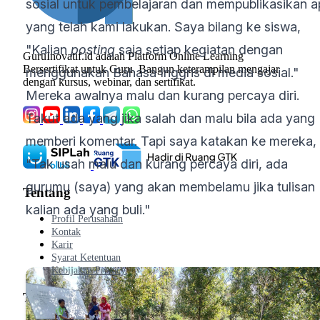
sosial untuk pembelajaran dan mempublikasikan a
yang telah kami lakukan. Saya bilang ke siswa,
"Kalian
posting
saja setiap kegiatan dengan
GuruInovatif.id adalah Platform Online Learning
Bersertifikat untuk Guru. Bangun keterampilan mengajar
menggunakan Bahasa Inggris di media sosial."
dengan kursus, webinar, dan sertifikat.
Mereka awalnya malu dan kurang percaya diri.
Takut ada yang jika salah dan malu bila ada yang
memberi komentar. Tapi saya katakan ke mereka,
"Tak usah malu dan kurang percaya diri, ada
gurumu (saya) yang akan membelamu jika tulisan
Tentang
kalian ada yang buli."
Profil Perusahaan
Kontak
Karir
Syarat Ketentuan
Kebijakan Privacy
Tutorial