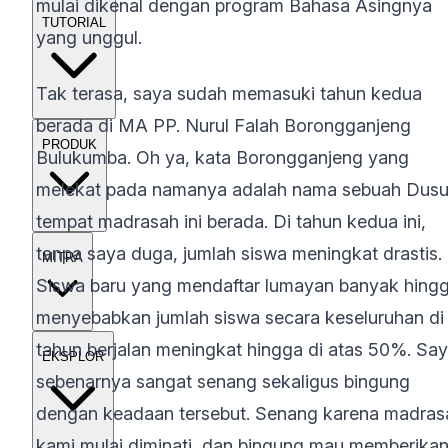
mulai dikenal dengan program Bahasa Asingnya
TUTORIAL
yang unggul.
Tak terasa, saya sudah memasuki tahun kedua
berada di MA PP. Nurul Falah Borongganjeng
PRODUK
Bulukumba. Oh ya, kata Borongganjeng yang
melekat pada namanya adalah nama sebuah Dus
tempat madrasah ini berada. Di tahun kedua ini,
tanpa saya duga, jumlah siswa meningkat drastis.
MITRA
Siswa baru yang mendaftar lumayan banyak hing
menyebabkan jumlah siswa secara keseluruhan di
tahun berjalan meningkat hingga di atas 50%. Sa
EKSPLOR
sebenarnya sangat senang sekaligus bingung
dengan keadaan tersebut. Senang karena madras
kami mulai diminati, dan bingung mau memberika