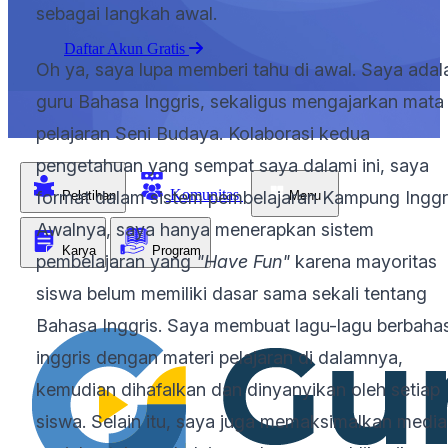
sebagai langkah awal.
Daftar Akun Gratis
Oh ya, saya lupa memberi tahu di awal. Saya adal
guru Bahasa Inggris, sekaligus mengajarkan mata
pelajaran Seni Budaya. Kolaborasi kedua
pengetahuan yang sempat saya dalami ini, saya
Komunitas
format dalam sistem pembelajaran Kampung Inggri
Pelatihan
Menu
Awalnya, saya hanya menerapkan sistem
Karya
Program
pembelajaran yang
"Have Fun"
karena mayoritas
siswa belum memiliki dasar sama sekali tentang
Bahasa Inggris. Saya membuat lagu-lagu berbaha
inggris dengan materi pelajaran di dalamnya,
kemudian dihafalkan dan dinyanyikan oleh setiap
siswa. Selain itu, saya juga memaksimalkan media