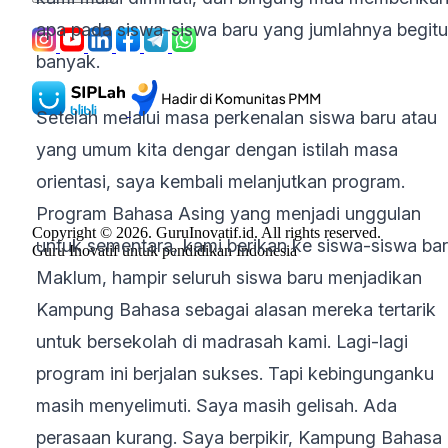
apa pada siswa-siswa baru yang jumlahnya begitu
banyak.
Setelah melalui masa perkenalan siswa baru atau
yang umum kita dengar dengan istilah masa
orientasi, saya kembali melanjutkan program.
Program Bahasa Asing yang menjadi unggulan
Copyright © 2026. GuruInovatif.id. All rights reserved.
untuk sementara, kami berikan ke siswa-siswa bar
Guru Inovatif untuk pendidikan Indonesia
Maklum, hampir seluruh siswa baru menjadikan
Kampung Bahasa sebagai alasan mereka tertarik
untuk bersekolah di madrasah kami. Lagi-lagi
program ini berjalan sukses. Tapi kebingunganku
masih menyelimuti. Saya masih gelisah. Ada
perasaan kurang. Saya berpikir, Kampung Bahasa