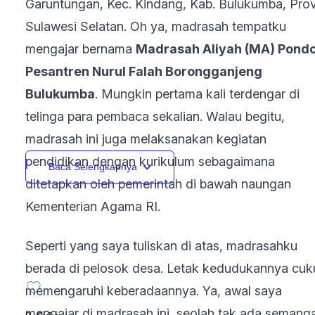
Garuntungan, Kec. Kindang, Kab. Bulukumba, Prov
Sulawesi Selatan. Oh ya, madrasah tempatku
mengajar bernama
Madrasah Aliyah (MA) Pond
Pesantren Nurul Falah Borongganjeng
Bulukumba
. Mungkin pertama kali terdengar di
telinga para pembaca sekalian. Walau begitu,
madrasah ini juga melaksanakan kegiatan
pendidikan dengan kurikulum sebagaimana
Baca Selengkapnya
ditetapkan oleh pemerintah di bawah naungan
Kementerian Agama RI.
Seperti yang saya tuliskan di atas, madrasahku
berada di pelosok desa. Letak kedudukannya cuk
memengaruhi keberadaannya. Ya, awal saya
mengajar di madrasah ini, seolah tak ada semanga