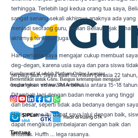
terhingga. Terlebih lagi kedua orang tua saya, Bel
sangat senang sekali akhirnya anaknya ada yang
menjadi seorang guru, impian Beliau sejak lama
akhirnya terwujud juga.
Hari pertama saya mengajar cukup membuat saya
deg-degan, karena usia saya dan para siswa tida
GuruInovatif.id adalah Platform Online Learning
terpaut jauh. Saya saat itu masih berusia 22 tahun,
Bersertifikat untuk Guru. Bangun keterampilan mengajar
sedangkan siswa SMA berusia antara 15-18 tahun
dengan kursus, webinar, dan sertifikat.
Ditambah lagi dengan badan mereka yang tinggi
dan besar, seperti tidak ada bedanya dengan saya
Hari pertama itu dapat saya lalui dengan baik, sis
dapat mengikuti pembelajaran dengan baik dan
Tentang
antusias. Huffh … lega rasanya.