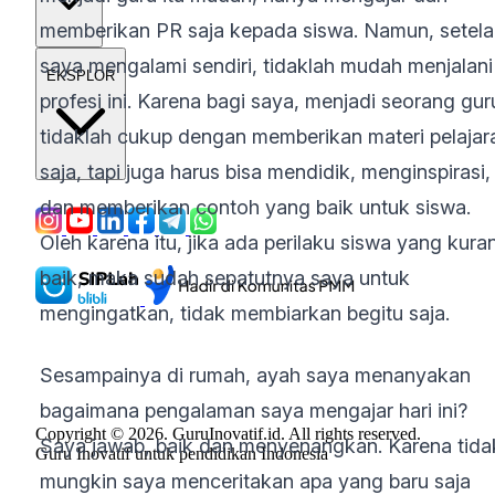
memberikan PR saja kepada siswa. Namun, setel
saya mengalami sendiri, tidaklah mudah menjalani
EKSPLOR
profesi ini. Karena bagi saya, menjadi seorang gur
tidaklah cukup dengan memberikan materi pelajar
saja, tapi juga harus bisa mendidik, menginspirasi,
dan memberikan contoh yang baik untuk siswa.
Oleh karena itu, jika ada perilaku siswa yang kura
baik, maka sudah sepatutnya saya untuk
mengingatkan, tidak membiarkan begitu saja.
Sesampainya di rumah, ayah saya menanyakan
bagaimana pengalaman saya mengajar hari ini?
Copyright © 2026. GuruInovatif.id. All rights reserved.
Saya jawab, baik dan menyenangkan. Karena tida
Guru Inovatif untuk pendidikan Indonesia
mungkin saya menceritakan apa yang baru saja