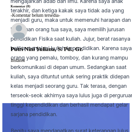
mengajarkan adab dan ilmu. Karena saya anak
Komentar (0)
terakhir, dan ketiga kakak saya tidak ada yang
-Komentar belum tersedia-
menjadi guru, maka untuk memenuhi harapan dan
keinginan orang tua saya, saya memilih jurusan
pendidikan Fisika saat kuliah. Jujur, berat rasanya
ketika menjalani kuliah kependidikan. Karena saya
Putri Nini Yuliana, S. Pd., Gr.
orang yang pemalu, tomboy, dan kurang mampu
Instansi
berkomunikasi di depan umum. Sedangkan saat
kuliah, saya dituntut untuk sering praktik didepan
kelas menjadi seorang guru. Tak terasa, dengan
terseok-seok akhirnya saya lulus juga di pergurua
tinggi kependidikan dan berhasil mendapat gelar
sarjana pendidikan.
Begitu saya mendapatkan surat keterangan lulus