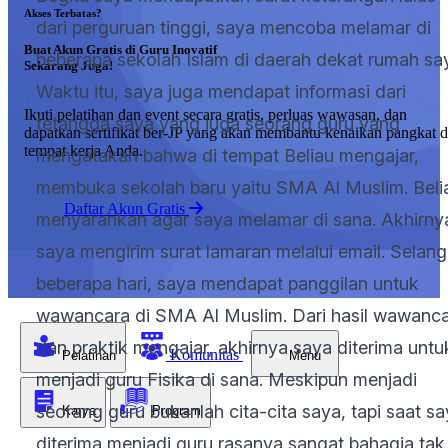
Akses Terbatas?
dari perguruan tinggi, saya mencoba melamar di
Buat Akun Gratis di Guru Inovatif
beberapa sekolah Islam di daerah dekat rumah sa
Sekarang Juga!
Waktu itu, saya juga mendapat informasi dari
Ikuti pelatihan dan event secara gratis, perluas wawasan, dan
tetangga saya yang juga seorang guru yang
dapatkan sertifikat ber-JP yang akan membantu kenaikan pangkat d
tempat kerja Anda.
mengatakan bahwa di tempat Beliau mengajar,
membuka sekolah baru yaitu SMA Al Muslim. Beli
Daftar Akun Gratis
menyarankan agar saya melamar di sana. Akhirny
saya mengirim surat lamaran melalui email. Selang
beberapa hari, saya mendapat panggilan untuk
wawancara di SMA Al Muslim. Dari hasil wawanc
dan praktik mengajar, akhirnya saya diterima untu
Komunitas
Pelatihan
Menu
menjadi guru Fisika di sana. Meskipun menjadi
seorang guru bukanlah cita-cita saya, tapi saat s
Karya
Program
diterima menjadi guru rasanya sangat bahagia tak