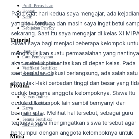
Profil Perusahaan
Kontak
Pada saat hari kedua saya mengajar, ada kejadia
Karir
yang tak terduga dan masih saya ingat betul samp
Syarat Ketentuan
Kebijakan Privacy
sekarang. Saat itu saya mengajar di kelas XI MIPA
Tutorial
Siswa saya bagi menjadi beberapa kelompok untu
Bantuan
mendiskusikan suatu permasalahan yang nantinya
Cara Pembayaran
akan mereka presentasikan di depan kelas. Pada
Cara Dapat Sertifikat
Verifikasi Sertifikat
saat kegiatan diskusi berlangsung, ada salah satu
Verifikasi Invoice
siswa laki-laki berbadan tinggi dan besar yang tid
Produk
duduk bersama anggota kelompoknya. Siswa itu
Kursus Online
duduk di kelompok lain sambil bernyanyi dan
Event Premium
Karya
bermain gitar. Melihat hal tersebut, sebagai guru
Loker Guru
Semua Sertifikat
tentunya saya mengingatkan siswa tersebut agar
Modul Ajar
berkumpul dengan anggota kelompoknya untuk
Mitra