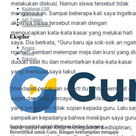
melakukan diskusi. Namun siswa tersebut tidak
Kolaborasi CSR
menghiraukan. Sampai beberapa kali saya ingatka
Jadi Kreator
Jadi Trainer
akhirnya siswa tersebut marah dengan
Affiliasi/Reseller
mengucapkan kata-kata kasar yang melukai hati
Eksplor
saya. Dia berkata, “Guru baru aja sok-sok an ngat
Kreator
ngatur!” sembari melempar meja dan kursi yang di
Trainer
Psikolog
duduki saat itu dan melontarkan kata-kata kasar
yang membuat saya takut.
Mendapat perlakuan seperti itu tentu membuat sa
kaget dan tidak percaya. Kenapa bisa ada siswa
yang berani dan tidak sopan kepada guru. Lalu sa
sampaikan kepadanya bahwa meskipun saya guru
GuruInovatif.id adalah Platform Online Learning
baru, saya harus tetap menegakkan kedisiplinan,
Bersertifikat untuk Guru. Bangun keterampilan mengajar