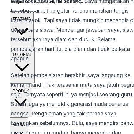
dan sopan santun itu penting. Saya mengatakan h
dengan kursus, webinar, dan sertifikat.
tersebut sambil bergetar karena menahan tangis
TENTANG
karena syok. Tapi saya tidak mungkin menangis d
depan para siswa. Mendengar jawaban saya, sisw
tersebut akhirnya diam dan duduk. Selama
pembelajaran hari itu, dia diam dan tidak berkata
TUTORIAL
apapun.
Setelah pembelajaran berakhir, saya langsung ke
kamar mandi. Tak terasa air mata saya jatuh begit
PRODUK
saja. Ternyata seperti ini ya menjadi seorang guru.
Susah juga ya mendidik generasi muda penerus
bangsa. Pengalaman yang tak pernah saya
bayangkan sebelumnya. Dulu, saya mengira bahw
MITRA
menjadi guru itu mudah, hanya mengajar dan