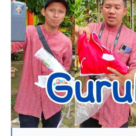
Tidak berlebihan jika P5 atau
kurikulum merdeka merupakan
jalan menuju Indonesia Emas
2045.
P5 akan menyibukkan murid pada
kegiatan positif. Sehingga dengan
sendirinya akan mengalihkan mereka pada
kegiatan negatif. Atas kesadaran
meningkatkan kualitas pendidikan
maka sekolah saya mendaftar sebagai
sekolah penggerak pada Mei 2022.