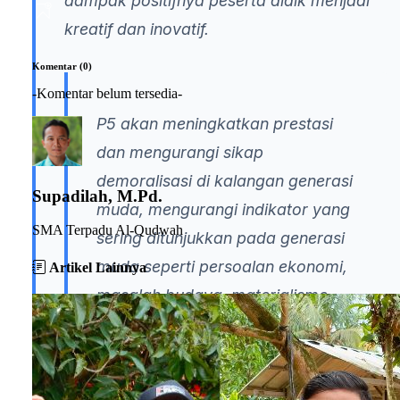
dampak positifnya peserta didik menjadi
kreatif dan inovatif.
Komentar (0)
-Komentar belum tersedia-
P5 akan meningkatkan prestasi
dan mengurangi sikap
demoralisasi di kalangan generasi
Supadilah, M.Pd.
muda, mengurangi indikator yang
SMA Terpadu Al-Qudwah
sering ditunjukkan pada generasi
muda seperti persoalan ekonomi,
Artikel Lainnya
masalah budaya, materialisme,
hilangnya kesadaran nasional, dan
tingginya angka kriminalitas
peredaran narkotika/psikotropika.