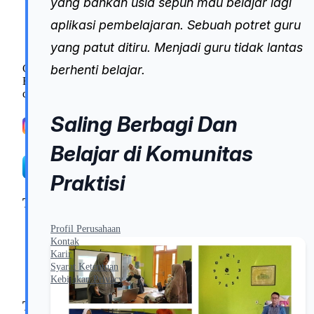
yang bahkan usia sepuh mau belajar lagi
aplikasi pembelajaran. Sebuah potret guru
yang patut ditiru. Menjadi guru tidak lantas
GuruInovatif.id adalah Platform Online Learning
berhenti belajar.
Bersertifikat untuk Guru. Bangun keterampilan mengajar
dengan kursus, webinar, dan sertifikat.
Saling Berbagi Dan
Belajar di Komunitas
Praktisi
Tentang
Profil Perusahaan
Kontak
Karir
Syarat Ketentuan
Kebijakan Privacy
Tutorial