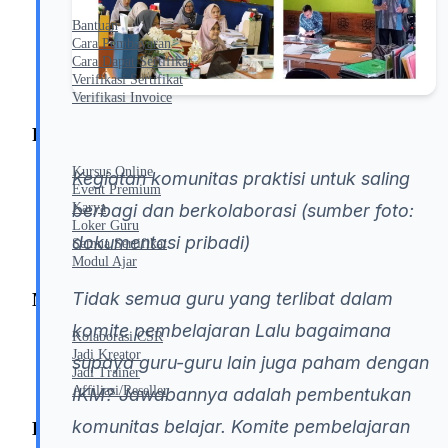
Bantuan
Cara Pembayaran
Cara Dapat Sertifikat
Verifikasi Sertifikat
Verifikasi Invoice
Produk
Kursus Online
Kegiatan komunitas praktisi untuk saling
Event Premium
berbagi dan berkolaborasi (sumber foto:
Karya
Loker Guru
dokumentasi pribadi)
Semua Sertifikat
Modul Ajar
Tidak semua guru yang terlibat dalam
Mitra
komite pembelajaran Lalu bagaimana
Kolaborasi CSR
Jadi Kreator
supaya guru-guru lain juga paham dengan
Jadi Trainer
Affiliasi/Reseller
IKM? Jawabannya adalah pembentukan
komunitas belajar. Komite pembelajaran
Eksplor