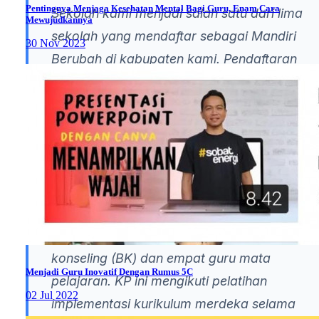
Pentingnya Menjaga Kesehatan Mental Bagi Guru, Enam Cara
Sekolah kami menjadi salah satu dari lima
Mewujudkannya
sekolah yang mendaftar sebagai Mandiri
30 Nov 2023
Berubah di kabupaten kami. Pendaftaran
ini pada tahun ajaran baru pada Mei 2022.
Satuan pendidikan menggunakan
kurikulum merdeka dengan menggunakan
perangkat ajar yang disediakan dengan
melakukan modifikasi.
Lalu dibentuklah komite pembelajaran (KP)
terdiri dari kepala sekolah, guru bimbingan
konseling (BK) dan empat guru mata
Menjadi Guru Inovatif Dengan Rumus 5C
pelajaran. KP ini mengikuti pelatihan
02 Jul 2022
implementasi kurikulum merdeka selama