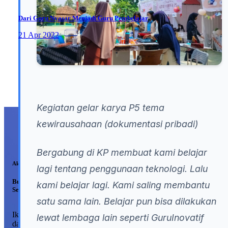
Dari Guru Nyasar Menjadi Guru Pembelajar
21 Apr 2022
Kegiatan gelar karya P5 tema
kewirausahaan (dokumentasi pribadi)
Bergabung di KP membuat kami belajar
Akses Terbatas?
lagi tentang penggunaan teknologi. Lalu
Buat Akun Gratis di Guru Inovatif
kami belajar lagi. Kami saling membantu
Sekarang Juga!
satu sama lain. Belajar pun bisa dilakukan
Ikuti pelatihan dan event secara gratis, perluas wawasan, dan
lewat lembaga lain seperti GuruInovatif
dapatkan sertifikat ber-JP yang akan membantu kenaikan pangkat d