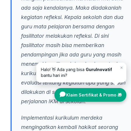
ada saja kendalanya. Maka diadakanlah
kegiatan refleksi. Kepala sekolah dan dua
guru mata pelajaran bersama dengan
fasilitator melakukan refleksi. Di sini
fasilitator masih bisa memberikan
pendampingan jika ada guru yang masih
menemui kesulitan dalam implementasi
×
Halo! 👋 Ada yang bisa
GuruInovatif
kurikulum merdeka. Fasilitator melakukan
bantu hari ini?
evaluasi tentang kegiatan apa yang sudah
dilakukan di sekolah dan sejauh mana
Klaim Sertifikat & Promo 🎁
perjalanan IKM di sekolah.
Implementasi kurikulum merdeka
mengingatkan kembali hakikat seorang