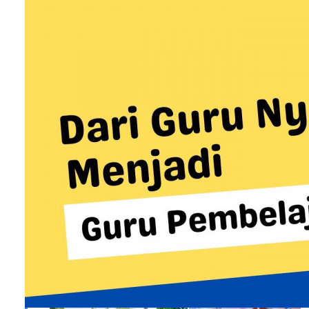
dua bulan. Hampir setiap hari secara
daring melalui sinkronus melalui google
meeting dan asinkronus dalam
mengerjakan tagihan atau tugas.
Sempat berpikir ingin diselesaikan oleh
guru supaya pembuatan modul P5 segera
selesai. Tapi guru harus bersabar
memberikan kesempatan murid untuk
berproses.