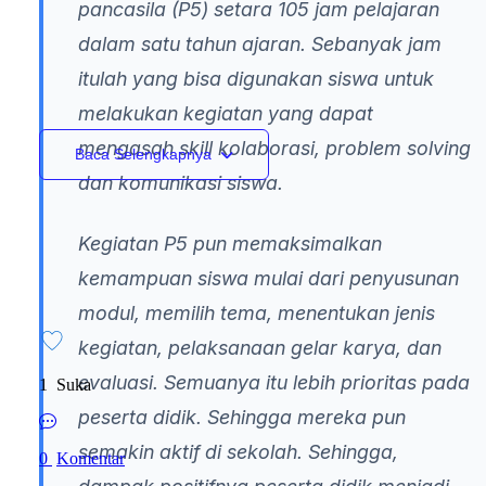
pancasila (P5) setara 105 jam pelajaran
dalam satu tahun ajaran. Sebanyak jam
itulah yang bisa digunakan siswa untuk
melakukan kegiatan yang dapat
mengasah skill kolaborasi, problem solving
Baca Selengkapnya
dan komunikasi siswa.
Kegiatan P5 pun memaksimalkan
kemampuan siswa mulai dari penyusunan
modul, memilih tema, menentukan jenis
kegiatan, pelaksanaan gelar karya, dan
evaluasi. Semuanya itu lebih prioritas pada
1
Suka
peserta didik. Sehingga mereka pun
semakin aktif di sekolah. Sehingga,
0
Komentar