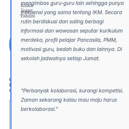
mengimbas guru-guru lain sehingga punya
Kreator
Trainer
frekuensi yang sama tentang IKM. Secara
Psikolog
rutin berdiskusi dan saling berbagi
informasi dan wawasan seputar kurikulum
merdeka, profil pelajar Pancasila, PMM,
motivasi guru, bedah buku dan lainnya. Di
sekolah jadwalnya setiap Jumat.
GuruInovatif.id adalah Platform Online Learning
Bersertifikat untuk Guru. Bangun keterampilan mengajar
dengan kursus, webinar, dan sertifikat.
"Perbanyak kolaborasi, kurangi kompetisi.
Zaman sekarang kalau mau maju harus
TENTANG
berkolaborasi."