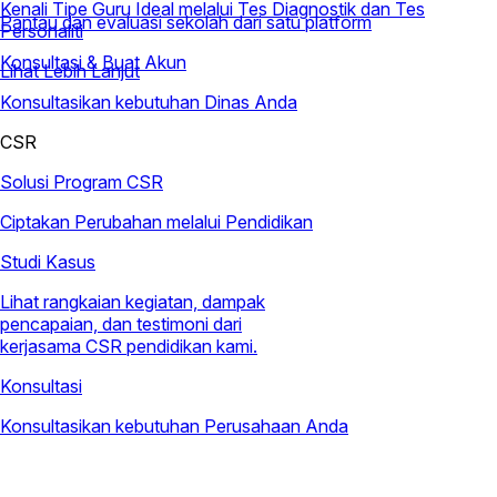
Kenali Tipe Guru Ideal melalui Tes Diagnostik dan Tes
Pantau dan evaluasi sekolah dari satu platform
Personaliti
Konsultasi & Buat Akun
Lihat Lebih Lanjut
Konsultasikan kebutuhan Dinas Anda
CSR
Solusi Program CSR
Ciptakan Perubahan melalui Pendidikan
Studi Kasus
Lihat rangkaian kegiatan, dampak
pencapaian, dan testimoni dari
kerjasama CSR pendidikan kami.
Konsultasi
Konsultasikan kebutuhan Perusahaan Anda