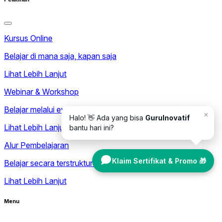
Kursus Online
Belajar di mana saja, kapan saja
Lihat Lebih Lanjut
Webinar & Workshop
Belajar melalui event premium
×
Halo! 👋 Ada yang bisa
GuruInovatif
Lihat Lebih Lanjut
bantu hari ini?
Alur Pembelajaran
Klaim Sertifikat & Promo 🎁
Belajar secara terstruktur dengan silabus terarah
Lihat Lebih Lanjut
Menu