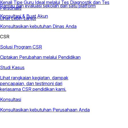
Kenali Tipe Guru Ideal melalui Tes Diagnostik dan Tes
Pantau dan evaluasi sekolah dari satu platform
Personaliti
Konsultasi & Buat Akun
Lihat Lebih Lanjut
Konsultasikan kebutuhan Dinas Anda
CSR
Solusi Program CSR
Ciptakan Perubahan melalui Pendidikan
Studi Kasus
Lihat rangkaian kegiatan, dampak
pencapaian, dan testimoni dari
kerjasama CSR pendidikan kami.
Konsultasi
Konsultasikan kebutuhan Perusahaan Anda