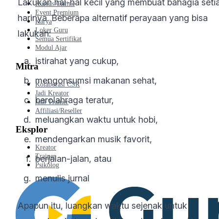
Lakukan hal-hal kecil yang membuat bahagia seti
Kursus Online
Event Premium
harinya. Beberapa alternatif perayaan yang bisa
Karya
Loker Guru
lakukan:
Semua Sertifikat
Modul Ajar
istirahat yang cukup,
Mitra
mengonsumsi makanan sehat,
Kolaborasi CSR
Jadi Kreator
berolahraga teratur,
Jadi Trainer
Affiliasi/Reseller
meluangkan waktu untuk hobi,
Eksplor
mendengarkan musik favorit,
Kreator
Trainer
berjalan-jalan, atau
Psikolog
menulis jurnal
Apapun itu, luangkan waktu sejenak untuk