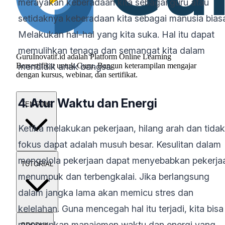
merayakan keberadaan kita sebagai guru atau
setidaknya keberadaan kita sebagai manusia bias
Melakukan hal-hal yang kita suka. Hal itu dapat
memulihkan tenaga dan semangat kita dalam
GuruInovatif.id adalah Platform Online Learning
Bersertifikat untuk Guru. Bangun keterampilan mengajar
mendidik anak bangsa.
dengan kursus, webinar, dan sertifikat.
4. Atur Waktu dan Energi
TENTANG
Ketika melakukan pekerjaan, hilang arah dan tidak
fokus dapat adalah musuh besar. Kesulitan dalam
mengelola pekerjaan dapat menyebabkan pekerja
TUTORIAL
menumpuk dan terbengkalai. Jika berlangsung
dalam jangka lama akan memicu stres dan
kelelahan. Guna mencegah hal itu terjadi, kita bisa
menerapkan manajemen waktu dan energi yang