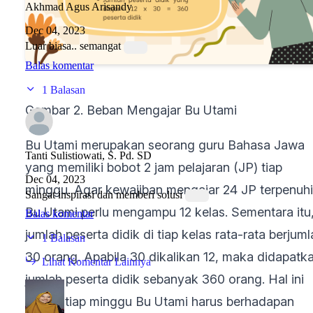
Akhmad Agus Arisandy
Dec 04, 2023
Luar biasa.. semangat
Balas komentar
1 Balasan
Gambar 2. Beban Mengajar Bu Utami
Bu Utami merupakan seorang guru Bahasa Jawa
Tanti Sulistiowati, S. Pd. SD
yang memiliki bobot 2 jam pelajaran (JP) tiap
Dec 04, 2023
minggu. Agar kewajiban mengajar 24 JP terpenuhi
Sangat inspirasi dan memberi solusi
Bu Utami perlu mengampu 12 kelas. Sementara itu
Balas komentar
jumlah peserta didik di tiap kelas rata-rata berjum
1 Balasan
30 orang. Apabila 30 dikalikan 12, maka didapatk
Lihat Komentar Lainnya
jumlah peserta didik sebanyak 360 orang. Hal ini
berarti tiap minggu Bu Utami harus berhadapan