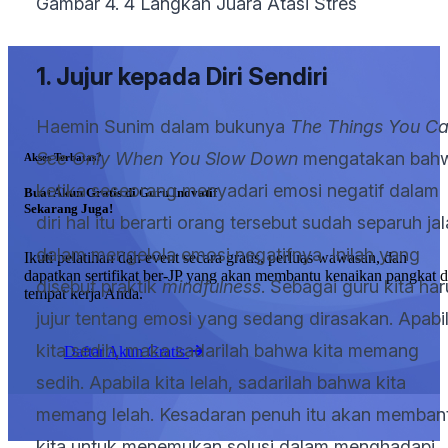
Gambar 4. 4 Langkah Juara Atasi Stres
1. Jujur kepada Diri Sendiri
Haemin Sunim dalam bukunya
The Things You C
See Only When You Slow Down
mengatakan bah
Akses Terbatas?
ketika seseorang menyadari emosi negatif dalam
Buat Akun Gratis di Guru Inovatif
Sekarang Juga!
diri hal itu berarti orang tersebut sudah separuh ja
dalam mengelola emosi negatifnya. Inilah yang
Ikuti pelatihan dan event secara gratis, perluas wawasan, dan
dapatkan sertifikat ber-JP yang akan membantu kenaikan pangkat d
disebut praktik
mindfulness
. Sebagai guru kita har
tempat kerja Anda.
jujur tentang emosi yang sedang dirasakan. Apabi
kita sedih, maka sadarilah bahwa kita memang
Daftar Akun Gratis
sedih. Apabila kita lelah, sadarilah bahwa kita
memang lelah. Kesadaran penuh itu akan memban
kita untuk menemukan solusi dalam menghadapi