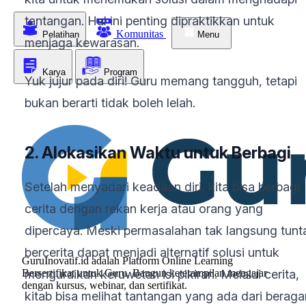
tantangan. Hal ini penting dipraktikkan untuk
Komunitas
Pelatihan
Menu
menjaga kewarasan.
Karya
Program
Yuk jujur pada diri! Guru memang tangguh, tetapi
bukan berarti tidak boleh lelah.
2. Alokasikan Waktu untuk Berbagi
Setelah menyadari keadaan diri, kita bisa berbagi
cerita dengan rekan kerja atau orang yang
dipercaya. Meski permasalahan tak langsung tunt
bercerita dapat menjadi alternatif solusi untuk
GuruInovatif.id adalah Platform Online Learning
menguraikan keruwetan isi pikiran. Melalui cerita,
Bersertifikat untuk Guru. Bangun keterampilan mengajar
dengan kursus, webinar, dan sertifikat.
kitab bisa melihat tantangan yang ada dari berag