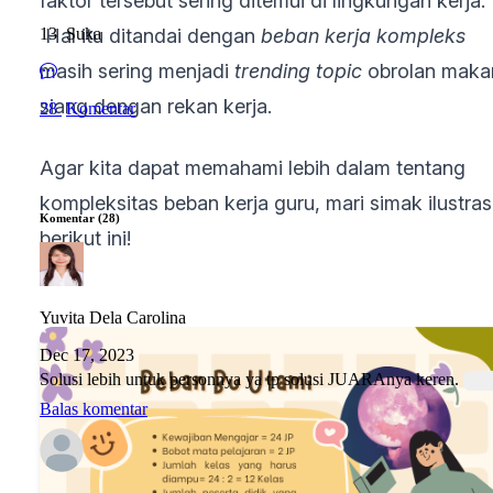
faktor tersebut sering ditemui di lingkungan kerja.
Hal itu ditandai dengan
beban kerja kompleks
13
Suka
masih sering menjadi
trending topic
obrolan maka
siang dengan rekan kerja.
28
Komentar
Agar kita dapat memahami lebih dalam tentang
kompleksitas beban kerja guru, mari simak ilustras
Komentar (28)
berikut ini!
Yuvita Dela Carolina
Dec 17, 2023
Solusi lebih untuk personnya ya tp solusi JUARAnya keren.
Balas komentar