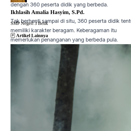
dengan 360 peserta didik yang berbeda.
Ikhlasih Amalia Hasyim, S.Pd.
Tak berhenti sampai di situ, 360 peserta didik tent
SMP Negeri 3 Belik
memiliki karakter beragam. Keberagaman itu
Artikel Lainnya
memerlukan penanganan yang berbeda pula.
Sebagai contoh, peserta didik A dan B menunjuk
permasalahan yang sama yaitu tidak semangat
belajar. Ketika ditelusuri lebih lanjut permasalahan
tersebut ternyata memiliki penyebab berbeda.
Peserta didik A tidak semangat karena ada
permasalahan keluarga, sedangkan peserta didik 
tidak bersemangat karena mengalami perundunga
Akar permasalahan berbeda ini tentu memiliki solu
yang berbeda pula.