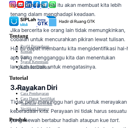
sudut pandang. Hal itu akan membuat kita lebih
tenang dalam menghadapi keadaan.
Jika bercerita ke orang lain tidak memungkinkan,
Tentang
cobalah untuk mencurahkan pikiran lewat tulisan.
Profil Perusahaan
Hal itu dapat membantu kita mengidentifikasi hal-
Kontak
Karir
apa yang mengganggu kita dan menentukan
Syarat Ketentuan
langkah terbaik untuk mengatasinya.
Kebijakan Privacy
Tutorial
3. Rayakan Diri
Bantuan
Cara Pembayaran
Cara Dapat Sertifikat
Tidak perlu menunggu hari guru untuk merayakan
Verifikasi Sertifikat
Verifikasi Invoice
keberadaan kita. Perayaan ini tidak harus sesuatu
Produk
yang mewah bertabur hadiah ataupun kue
tart
.