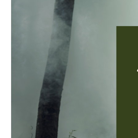
Seakan hal itu masih kurang, guru juga dibebanka
tugas administrasi dan tugas tambahan yang
menyita waktu, serta pikiran. Belum lagi dihadapk
dengan tingginya ekspektasi masyarakat terhada
profesi guru. Guru harus begini dan begitu. Guru
tidak boleh begini dan begitu. Bahkan, hal yang
lumrah bagi profesi lain akan menimbulkan tanda
tanya jika guru yang melakukan. Sebagai contoh,
"Loh, guru kok main tiktok? Gimana siswanya bis
cerdas?"
Selain beban kerja yang kompleks, guru juga masi
harus berjuang dengan peperangan lain dalam
memenuhi kebutuhan hidup yang layak. Kita tak b