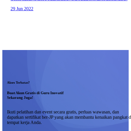
29 Jun 2022
Akses Terbatas?
Buat Akun Gratis di Guru Inovatif
Sekarang Juga!
Ikuti pelatihan dan event secara gratis, perluas wawasan, dan
dapatkan sertifikat ber-JP yang akan membantu kenaikan pangkat d
tempat kerja Anda.