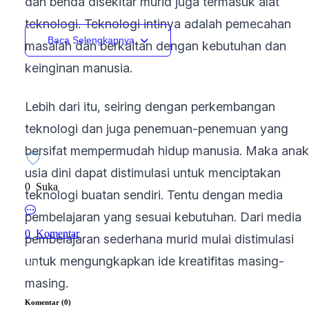
dan benda disekitar murid juga termasuk alat
teknologi. Teknologi intinya adalah pemecahan
Baca Selengkapnya
masalah dan berkaitan dengan kebutuhan dan
keinginan manusia.
Lebih dari itu, seiring dengan perkembangan
teknologi dan juga penemuan-penemuan yang
bersifat mempermudah hidup manusia. Maka anak
usia dini dapat distimulasi untuk menciptakan
0
Suka
teknologi buatan sendiri. Tentu dengan media
pembelajaran yang sesuai kebutuhan. Dari media
0
Komentar
pembelajaran sederhana murid mulai distimulasi
untuk mengungkapkan ide kreatifitas masing-
masing.
Komentar (0)