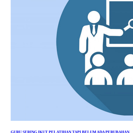
GURU SERING IKUT PELATIHAN TAPI BELUM ADA PERUBAHAN