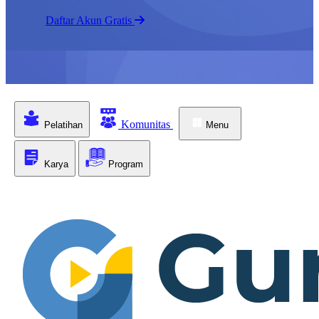
Daftar Akun Gratis
Komunitas
Pelatihan
Menu
Karya
Program