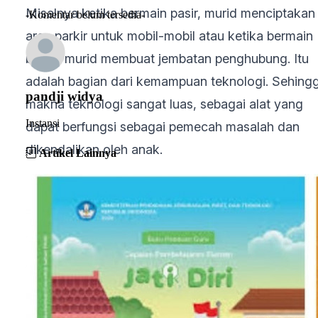
Misalnya ketika bermain pasir, murid menciptakan
-Komentar belum tersedia-
area parkir untuk mobil-mobil atau ketika bermain
balok, murid membuat jembatan penghubung. Itu
adalah bagian dari kemampuan teknologi. Sehing
pandji widya
makna teknologi sangat luas, sebagai alat yang
Instansi
dapat berfungsi sebagai pemecah masalah dan
dikendalikan oleh anak.
Artikel Lainnya
Sumber referensi:
Buku STEAM di PAUD karya bu
Yulianti Siantayan