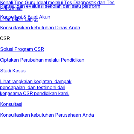
Kenali Tipe Guru Ideal melalui Tes Diagnostik dan Tes
Pantau dan evaluasi sekolah dari satu platform
Personaliti
Konsultasi & Buat Akun
Lihat Lebih Lanjut
Konsultasikan kebutuhan Dinas Anda
CSR
Solusi Program CSR
Ciptakan Perubahan melalui Pendidikan
Studi Kasus
Lihat rangkaian kegiatan, dampak
pencapaian, dan testimoni dari
kerjasama CSR pendidikan kami.
Konsultasi
Konsultasikan kebutuhan Perusahaan Anda