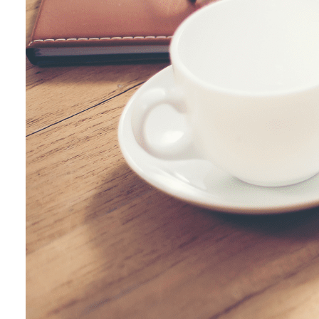
memberikan konsultasi akademis untuk para
mahasiswa yang tergabung dalam satu kelas. Ka
bisa melakukan konsultasi terkait rencana studi d
mata kuliah yang akan diambil.
Semester Pendek
Semester pendek atau dikenal sebagai semester
antara merupakan program perkuliahan di luar
perkuliahan reguler. Pelaksanaan perkuliahan
semester pendek biasanya di antara semester ge
dan ganjil. Seperti namanya, semester pendek ha
dilaksanakan selama 4-6 minggu saja, tidak seper
kuliah reguler yang pelaksanaannya selama 6 bula
Mahasiswa yang mengikuti perkuliahan di semest