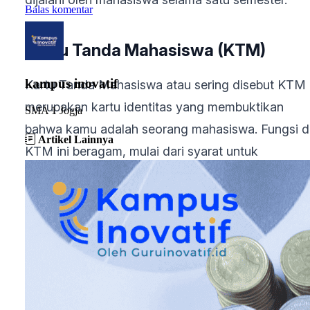
Balas komentar
Kartu Tanda Mahasiswa (KTM)
kampus inovatif
Kartu Tanda Mahasiswa atau sering disebut KTM
merupakan kartu identitas yang membuktikan
SMA 1 Jogja
bahwa kamu adalah seorang mahasiswa. Fungsi d
Artikel Lainnya
KTM ini beragam, mulai dari syarat untuk
mengakses layanan perpustakaan, jaminan
meminjam sarana dan prasarana kampus, tanda
pengenal ketika mengikuti perlombaan, dan masih
banyak lagi. Tak jarang, beberapa toko memberik
potongan harga spesial cukup dengan menunjukk
KTM milikmu lho!