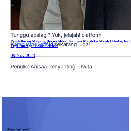
minat dan kebutuhanmu untuk memulai pijakan
karier yang cemerlang.
Tunggu apalagi? Yuk, jelajahi platform
Pendaftaran Magang Bersertifikat Kampus Merdeka Masih Dibuka, Ini 
KampusInovatif.id
sekarang juga!
Tips Jitu Agar Lolos Seleksi!
09 Nov 2023
Penulis: Anisaa Penyunting: Dwita
Akses Terbatas?