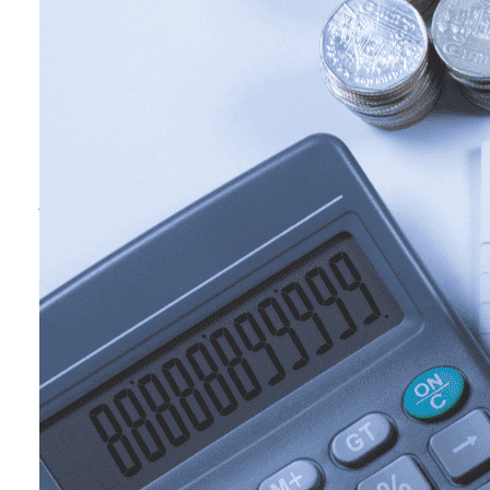
Nomor Induk Mahasiswa (NIM)
Nomor Induk Mahasiswa (NIM) memiliki fungsi y
hampir sama dengan Nomor Induk Siswa (NIS).
Selain digunakan untuk keperluan presensi, NIM
juga digunakan sebagai data yang wajib
dicantumkan mendaftarkan diri pada lomba,
program magang, dan keperluan penting lainnya.
Uang Kuliah Tunggal (UKT)
Fyi,
UKT adalah besaran biaya yang harus kamu
bayarkan sebagai mahasiswa di setiap semester.
Nominal yang wajib dibayarkan oleh tiap mahasis