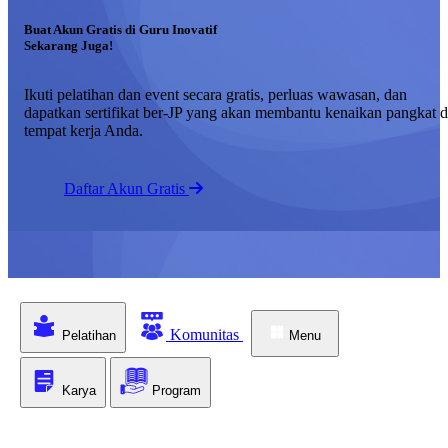
Buat Akun Gratis di Guru Inovatif
Sekarang Juga!
Ikuti pelatihan dan event secara gratis, perluas wawasan, dan
dapatkan sertifikat ber-JP yang akan membantu kenaikan pangkat d
tempat kerja Anda.
Daftar Akun Gratis
Komunitas
Pelatihan
Menu
Karya
Program