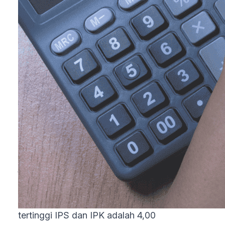
berbeda-beda tergantung dari golongan yang
disesuaikan dengan besar pendapatan orang tua.
Indeks Prestasi Semester/Kumulatif
(IPS/IPK)
Dalam dunia perkuliahan, ada istilah IPS dan IPK. 
atau IPS merupakan nilai yang diperoleh mahasis
selama satu semester. Nilai tersebut didapatkan da
perhitungan jumlah nilai mata kuliah kemudian dib
jumlah SKS yang diambil. Sementara itu, IPK
didapatkan dari jumlah seluruh IPS dibagi jumlah
semester yang telah ditempuh mahasiswa. Skor
tertinggi IPS dan IPK adalah 4,00