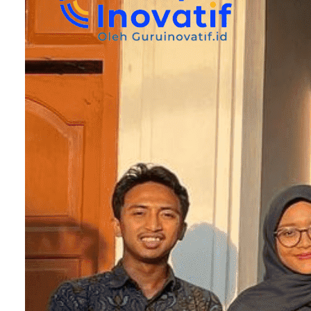
Kuliah Kerja Nyata (KKN)
Kuliah Kerja Nyata (KKN) merupakan salah satu
mata program yang harus diikuti oleh mahasiswa
untuk mengabdi di lingkungan masyarakat. Melalu
program ini, mahasiswa dapat
mengimplementasikan keilmuan dan teori yang te
diperoleh di bangku perkuliahan sesuai dengan
permasalahan yang dialami oleh masyarakat
setempat.
Yudisium
Yudisium merupakan proses penetapan nilai
sekaligus penentuan kelulusan mahasiswa yang