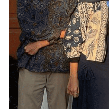
telah menempuh studi dan melaksanakan sidang
skripsi. Mahasiswa yang mengikuti proses yudisi
akan berubah statusnya menjadi
wisudawan/wisudawati.
Nah, itu tadi beberapa istilah baru yang mungkin
masih terdengar asing di telingamu sebagai
mahasiswa baru. Semoga tulisan ini membantumu
untuk lebih mudah menyesuaikan diri di dunia
perkuliahan.
Setelah memahami istilah-istilah di atas, kamu bis
mulai mengembangkan dirimu dengan mengikuti
kelas
online by
KampusInovatif.id
. Ada banyak
pilihan topik yang bisa kamu sesuaikan dengan