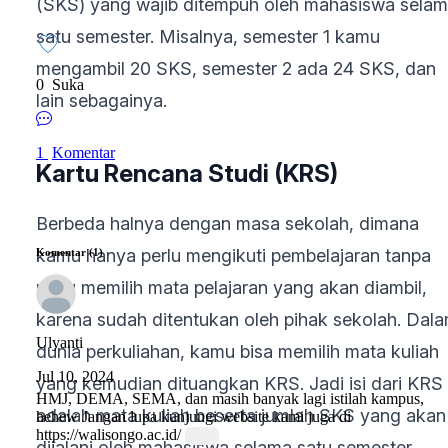
(SKS) yang wajib ditempuh oleh mahasiswa sela
satu semester. Misalnya, semester 1 kamu
mengambil 20 SKS, semester 2 ada 24 SKS, dan
0
Suka
lain sebagainya.
1
Komentar
Kartu Rencana Studi (KRS)
Berbeda halnya dengan masa sekolah, dimana
kamu hanya perlu mengikuti pembelajaran tanpa
Komentar (1)
perlu memilih mata pelajaran yang akan diambil,
karena sudah ditentukan oleh pihak sekolah. Dal
Ulyanti
dunia perkuliahan, kamu bisa memilih mata kuliah
Jul 10, 2024
yang kemudian dituangkan KRS. Jadi isi dari KRS
HMJ, DEMA, SEMA, dan masih banyak lagi istilah kampus,
adalah mata kuliah beserta jumlah SKS yang akan
hehew Jangan lupa kunjungi website kami juga di
https://walisongo.ac.id/
dijalani oleh mahasiswa selama satu semester.