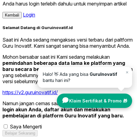
Anda harus login terlebih dahulu untuk menyimpan artikel
Login
Kembali
Selamat Datang di Guruinovatif.id
Saat ini Anda sedang mengakses versi terbaru dari paltform
Guru Inovatif. Kami sangat senang bisa menyambut Anda.
Mohon bersabar saat ini Kami sedang melakukan
pemindahan beberapa data lama ke platform yang
baru secara bertahap.
Jika Anda ingin melihat data Anda
×
Halo! 👋 Ada yang bisa
GuruInovatif
yang sebelumnya, silakan kunjungi website Guruinovatif
bantu hari ini?
versi sebelumnya di tautan di bawah ini.
https://v2.guruinovatif.id/
Klaim Sertifikat & Promo 🎁
Namun jangan cemas saat ini Anda sudah bisa melakukan
login akun Anda, daftar akun dan melakukan
pembelajaran di platform Guru Inovatif yang baru.
Saya Mengerti
Belajar Sekarang