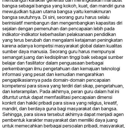
membangun karakter generasi dan meningkatkan martabat
bangsa sebagai bangsa yang kokoh, kuat, dan mandiri guna
mewujudkan tujuan utama bangsa yaitu kemakmuran
bangsa seutuhnya. Di sini, seorang guru harus selalu
berinisiatif membangun dan mengembangkan kapasitas diri
sejalan dengan pemenuhan dan pencapaian lebih pada
indikator-indikator keberhasilan pelaksanaan pendidikan
yang terus berubah dan mengalami ketajaman peningkatan
karena adanya kompetisi masyarakat global dalam kualitas
sumber daya manusia. Seorang guru harus mempunyai
semangat juang dan kedisiplinan tinggi baik sebagai sumber
belajar dan fasilitator dalam penguasaan berbagai
perkembangan ilmu pengetahuan dan kemajuan teknologi
informasi yang pesat dan kemudian mengarahkan
pengaplikasiannya pada domain-domain pencapaian
kompetensi para siswa yang terdiri dari sikap, pengetahuan,
dan keterampilan. Pada akhirnya, peran guru dalam hal ini
dituntut untuk dapat memfasilitasi pencapaian dimensi
konkrit dan hakiki pribadi para siswa yang religius, kreatif,
mandiri, dan berdaya guna bagi masyarakat dan bangsa.
Sehingga, para siswa tersebut akhirnya dapat menjadi agen
pembentuk karakter masyarakat dan memiliki daya juang
untuk memecahkan berbagai persoalan pribadi, masyarakat,