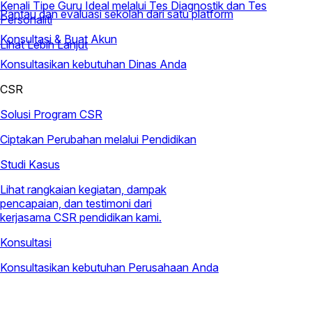
Kenali Tipe Guru Ideal melalui Tes Diagnostik dan Tes
Pantau dan evaluasi sekolah dari satu platform
Personaliti
Konsultasi & Buat Akun
Lihat Lebih Lanjut
Konsultasikan kebutuhan Dinas Anda
CSR
Solusi Program CSR
Ciptakan Perubahan melalui Pendidikan
Studi Kasus
Lihat rangkaian kegiatan, dampak
pencapaian, dan testimoni dari
kerjasama CSR pendidikan kami.
Konsultasi
Konsultasikan kebutuhan Perusahaan Anda