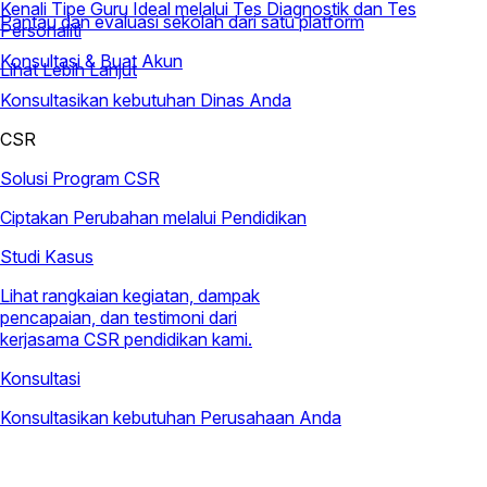
Kenali Tipe Guru Ideal melalui Tes Diagnostik dan Tes
Pantau dan evaluasi sekolah dari satu platform
Personaliti
Konsultasi & Buat Akun
Lihat Lebih Lanjut
Konsultasikan kebutuhan Dinas Anda
CSR
Solusi Program CSR
Ciptakan Perubahan melalui Pendidikan
Studi Kasus
Lihat rangkaian kegiatan, dampak
pencapaian, dan testimoni dari
kerjasama CSR pendidikan kami.
Konsultasi
Konsultasikan kebutuhan Perusahaan Anda