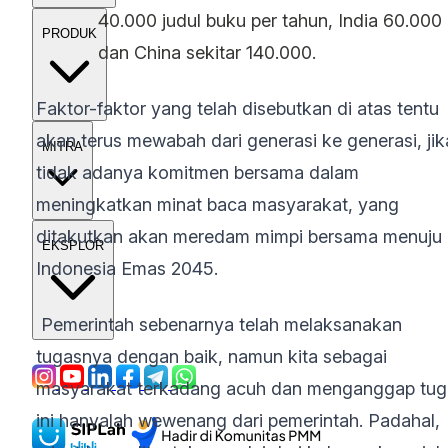
40.000 judul buku per tahun, India 60.000
PRODUK
dan China sekitar 140.000.
Faktor-faktor yang telah disebutkan di atas tentu
akan terus mewabah dari generasi ke generasi, jik
MITRA
tidak adanya komitmen bersama dalam
meningkatkan minat baca masyarakat, yang
ditakutkan akan meredam mimpi bersama menuju
EKSPLOR
Indonesia Emas 2045.
Pemerintah sebenarnya telah melaksanakan
tugasnya dengan baik, namun kita sebagai
masyarakat terkadang acuh dan menganggap tug
ini hanyalah wewenang dari pemerintah. Padahal,