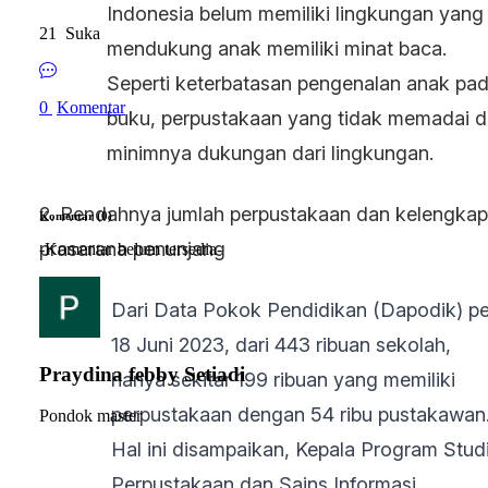
Indonesia belum memiliki lingkungan yang
21
Suka
mendukung anak memiliki minat baca.
Seperti keterbatasan pengenalan anak pa
0
Komentar
buku, perpustakaan yang tidak memadai 
minimnya dukungan dari lingkungan.
2. Rendahnya jumlah perpustakaan dan kelengka
Komentar (0)
prasarana penunjang
-Komentar belum tersedia-
Dari Data Pokok Pendidikan (Dapodik) pe
18 Juni 2023, dari 443 ribuan sekolah,
Praydina febby Setiadi
hanya sekitar 199 ribuan yang memiliki
perpustakaan dengan 54 ribu pustakawan
Pondok master
Hal ini disampaikan, Kepala Program Stud
Perpustakaan dan Sains Informasi