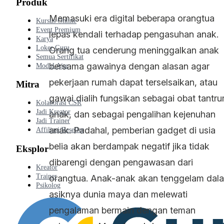
Produk
Memasuki era digital beberapa orangtua
Kursus Online
Event Premium
lepas kendali terhadap pengasuhan anak.
Karya
Loker Guru
Orang tua cenderung meninggalkan anak
Semua Sertifikat
bersama gawainya dengan alasan agar
Modul Ajar
pekerjaan rumah dapat terselsaikan, atau
Mitra
gawai dialih fungsikan sebagai obat tantr
Kolaborasi CSR
Jadi Kreator
anak, dan sebagai pengalihan kejenuhan
Jadi Trainer
anak. Padahal, pemberian gadget di usia
Affiliasi/Reseller
belia akan berdampak negatif jika tidak
Eksplor
dibarengi dengan pengawasan dari
Kreator
Trainer
orangtua. Anak-anak akan tenggelam dal
Psikolog
asiknya dunia maya dan melewati
pengalaman bermain dengan teman