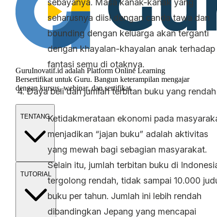
sebayanya. Masa kanak-kanak yang
seharusnya diisi dengan canda tawa dan
bounding dengan keluarga akan terganti
dengan khayalan-khayalan anak terhadap
fantasi semu di otaknya.
GuruInovatif.id adalah Platform Online Learning
Bersertifikat untuk Guru. Bangun keterampilan mengajar
dengan kursus, webinar, dan sertifikat.
4. Daya beli dan jumlah terbitan buku yang rendah
TENTANG
Ketidakmerataan ekonomi pada masyarak
menjadikan “jajan buku” adalah aktivitas
yang mewah bagi sebagian masyarakat.
Selain itu, jumlah terbitan buku di Indonesi
TUTORIAL
tergolong rendah, tidak sampai 10.000 jud
buku per tahun. Jumlah ini lebih rendah
dibandingkan Jepang yang mencapai