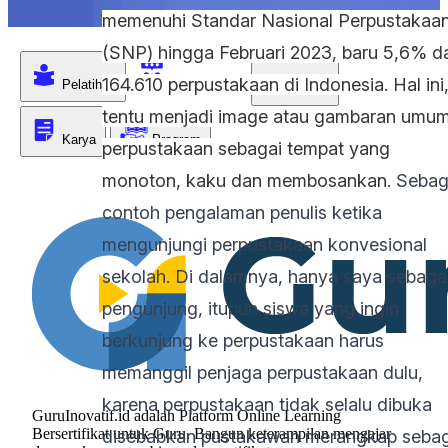
memenuhi Standar Nasional Perpustakaa
(SNP) hingga Februari 2023, baru 5,6% da
164.610 perpustakaan di Indonesia. Hal ini
Komunitas
Pelatihan
Menu
tentu menjadi image atau gambaran umu
Karya
Program
perpustakaan sebagai tempat yang
monoton, kaku dan membosankan.
Sebag
contoh pengalaman penulis ketika
mengunjungi perpustakaan konvesional
sekolah.
Di dalamnya, hanya saya sebaga
pengunjung, itupun siswa yang ingin
berkunjung ke perpustakaan harus
memanggil penjaga perpustakaan dulu,
karena perpustakaan tidak selalu dibuka
GuruInovatif.id adalah Platform Online Learning
Bersertifikat untuk Guru. Bangun keterampilan mengajar
disebabkan pustakawan merangkap sebag