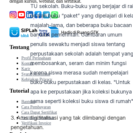
dengan kursus, webinar, dan sertifikat.
TU sekolah. Buku-buku yang berjajar di ra
adalah buku “paket” yang dipelajari di kel
majalah-lama, dan beberapa buku bacaan
bantuan pemerintah. Gambaran umum
penulis sewaktu menjadi siswa tentang
Tentang
perpustakaan sekolah adalah tempat yan
Profil Perusahaan
membosankan, seram dan minim fungsi
Kontak
Karir
karena siswa merasa sudah mempelajari
Syarat Ketentuan
Kebijakan Privacy
buku-buku perpustakaan di kelas. "Untuk
Tutorial
apa ke perpustakaan jika koleksi bukunya
sama seperti koleksi buku siswa di rumah"
Bantuan
Cara Pembayaran
Cara Dapat Sertifikat
3. Arus digititalisasi yang tak diimbangi dengan
Verifikasi Sertifikat
Verifikasi Invoice
pengetahuan.