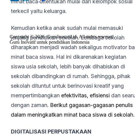
minat baca ditentukan mulai dari kelompok sosial
terkecil yaitu keluarga.
Kemudian ketika anak sudah mulai memasuki
Copyright © 2026. GuruInovatif.id. All rights reserved.
jenjang pendidikan sekolah. Lembaga sekolah
Guru Inovatif untuk pendidikan Indonesia
diharapkan menjadi wadah sekaligus motivator ba
minat baca siswa. Hal ini dikarenakan kegiatan
siswa usia sekolah, lebih banyak dihabiskan di
sekolah dibandingkan di rumah. Sehingga, pihak
sekolah dituntut untuk berinovasi kreatif yang
mempertimbangkan
efektivitas, efisiensi
dan sear
dengan zaman
. Berikut gagasan-gagasan penulis
dalam meningkatkan minat baca siswa di sekolah.
DIGITALISASI PERPUSTAKAAN