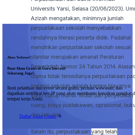
Universits Yarsi, Selasa (20/06/2023). Um
Azizah mengatakan, minimnya jumlah
perpustakaan sekolah menyebabkan
rendahnya literasi peserta didik. Padahal
mendirikan perpustakaan sekolah sesuai
standar merupakan amanat Peraturan
Akses Terbatas?
Pemerintah Nomor 24 Tahun 2014. Alasan
Buat Akun Gratis di Guru Inovatif
Sekarang Juga!
utama tidak tersedianya perpustakaan pa
instansi sekolah adalah karena biayanya
Ikuti pelatihan dan event secara gratis, perluas wawasan, dan
dapatkan sertifikat ber-JP yang akan membantu kenaikan pangkat d
yang cukup mahal. Mulai dari penyediaan
tempat kerja Anda.
ruang, biaya pustakawan, oprasional, buk
dan lain-lain.
Daftar Akun Gratis
Selain itu, perpustakaan
yang telah