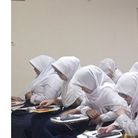
4. Uap hangat
Menghirup uap hangat dapat membantu
melembabkan saluran napas dan mempercepat
pemulihan suara. Anda dapat melakukannya deng
cara menghirup uap dari mangkuk air panas atau
menggunakan
inhaler
uap.
5. Garam air
Berkumur dengan larutan garam hangat dapat
membantu mengurangi peradangan pada
tenggorokan dan mempercepat pemulihan suara.