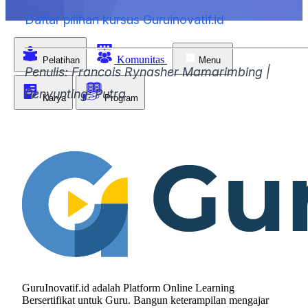
Daftar pilihan kursus Guruinovatif.id
Komunitas
Pelatihan
Menu
Penulis: Francois Rynasher Mamarimbing |
Penyunting: Putra
Karya
Program
GuruInovatif.id adalah Platform Online Learning
Bersertifikat untuk Guru. Bangun keterampilan mengajar