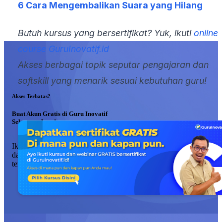
6 Cara Mengembalikan Suara yang Hilang
Butuh kursus yang bersertifikat? Yuk, ikuti
online
course GuruInovatif.id
Akses berbagai topik seputar pengajaran dan
softskill yang menarik sesuai kebutuhan guru!
Akses Terbatas?
Buat Akun Gratis di Guru Inovatif
Sekarang Juga!
Ikuti pelatihan dan event secara gratis, perluas wawasan, dan
dapatkan sertifikat ber-JP yang akan membantu kenaikan pangkat d
tempat kerja Anda.
Daftar Akun Gratis