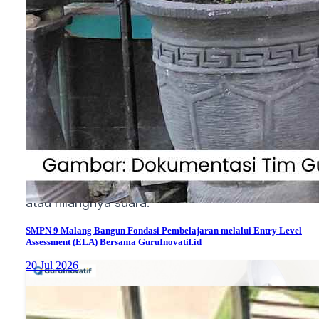
Stres emosional atau ketegangan otot di leher da
tenggorokan dapat menyebabkan hilangnya suara
secara tiba-tiba atau berulang.
9. Kondisi medis lain
Penyakit tertentu seperti kanker laring, penyakit
saraf seperti penyakit Parkinson atau stroke, dan
masalah tiroid juga dapat menyebabkan perubaha
atau hilangnya suara.
SMPN 9 Malang Bangun Fondasi Pembelajaran melalui Entry Level
Assessment (ELA) Bersama GuruInovatif.id
20 Jul 2026