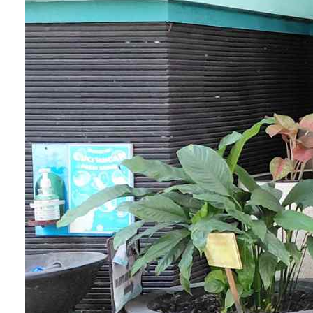
6. Cedera pada pita suara
Cedera langsung pada leher atau laring, baik akib
trauma fisik atau prosedur medis seperti intubasi,
dapat menyebabkan kerusakan pada pita suara d
mengakibatkan hilangnya suara.
7. Polip pada pita suara
Pertumbuhan non-kanker seperti polip atau nodul
pada pita suara dapat mengganggu getaran norm
pita suara, menyebabkan suara serak atau hilang.
8. Stres dan ketegangan