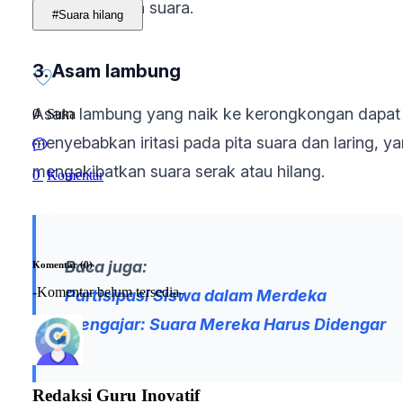
pada hilangnya suara.
#Suara hilang
3. Asam lambung
Asam lambung yang naik ke kerongkongan dapat
0
Suka
menyebabkan iritasi pada pita suara dan laring, y
mengakibatkan suara serak atau hilang.
0
Komentar
Baca juga:
Komentar (0)
-Komentar belum tersedia-
Partisipasi Siswa dalam Merdeka
Mengajar: Suara Mereka Harus Didengar
Redaksi Guru Inovatif