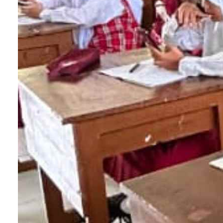
1. Istirahat suara
Jika suara Anda hilang karena penggunaan yang
berlebihan atau iritasi pada pita suara, istirahatlah
sebentar. Hindari berbicara terlalu banyak atau
berteriak untuk memberi kesempatan pada pita
suara untuk pulih.
2. Minum air putih
Pastikan untuk mengonsumsi cukup air putih kare
kelembapan membantu menjaga kelembaban pita
suara. Hindari minuman yang mengandung kafein
atau alkohol yang dapat mengeringkan