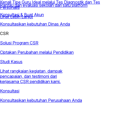
Kenali Tipe Guru Ideal melalui Tes Diagnostik dan Tes
Pantau dan evaluasi sekolah dari satu platform
Personaliti
Konsultasi & Buat Akun
Lihat Lebih Lanjut
Konsultasikan kebutuhan Dinas Anda
CSR
Solusi Program CSR
Ciptakan Perubahan melalui Pendidikan
Studi Kasus
Lihat rangkaian kegiatan, dampak
pencapaian, dan testimoni dari
kerjasama CSR pendidikan kami.
Konsultasi
Konsultasikan kebutuhan Perusahaan Anda