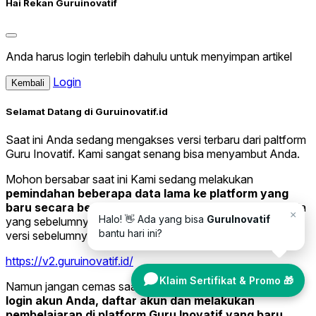
Hai Rekan Guruinovatif
Anda harus login terlebih dahulu untuk menyimpan artikel
Login
Kembali
Selamat Datang di Guruinovatif.id
Saat ini Anda sedang mengakses versi terbaru dari paltform
Guru Inovatif. Kami sangat senang bisa menyambut Anda.
Mohon bersabar saat ini Kami sedang melakukan
pemindahan beberapa data lama ke platform yang
baru secara bertahap.
Jika Anda ingin melihat data Anda
×
Halo! 👋 Ada yang bisa
GuruInovatif
yang sebelumnya, silakan kunjungi website Guruinovatif
bantu hari ini?
versi sebelumnya di tautan di bawah ini.
https://v2.guruinovatif.id/
Klaim Sertifikat & Promo 🎁
Namun jangan cemas saat ini Anda sudah bisa melakukan
login akun Anda, daftar akun dan melakukan
pembelajaran di platform Guru Inovatif yang baru.