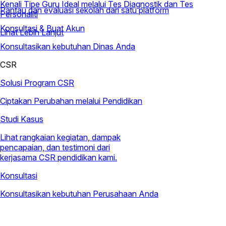
Kenali Tipe Guru Ideal melalui Tes Diagnostik dan Tes
Pantau dan evaluasi sekolah dari satu platform
Personaliti
Konsultasi & Buat Akun
Lihat Lebih Lanjut
Konsultasikan kebutuhan Dinas Anda
CSR
Solusi Program CSR
Ciptakan Perubahan melalui Pendidikan
Studi Kasus
Lihat rangkaian kegiatan, dampak
pencapaian, dan testimoni dari
kerjasama CSR pendidikan kami.
Konsultasi
Konsultasikan kebutuhan Perusahaan Anda