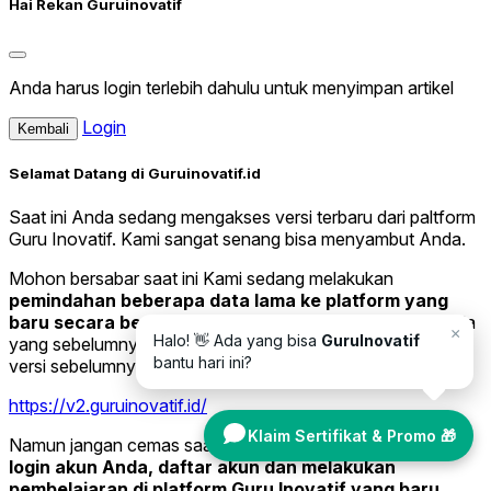
Hai Rekan Guruinovatif
Anda harus login terlebih dahulu untuk menyimpan artikel
Login
Kembali
Selamat Datang di Guruinovatif.id
Saat ini Anda sedang mengakses versi terbaru dari paltform
Guru Inovatif. Kami sangat senang bisa menyambut Anda.
Mohon bersabar saat ini Kami sedang melakukan
pemindahan beberapa data lama ke platform yang
baru secara bertahap.
Jika Anda ingin melihat data Anda
×
Halo! 👋 Ada yang bisa
GuruInovatif
yang sebelumnya, silakan kunjungi website Guruinovatif
bantu hari ini?
versi sebelumnya di tautan di bawah ini.
https://v2.guruinovatif.id/
Klaim Sertifikat & Promo 🎁
Namun jangan cemas saat ini Anda sudah bisa melakukan
login akun Anda, daftar akun dan melakukan
pembelajaran di platform Guru Inovatif yang baru.