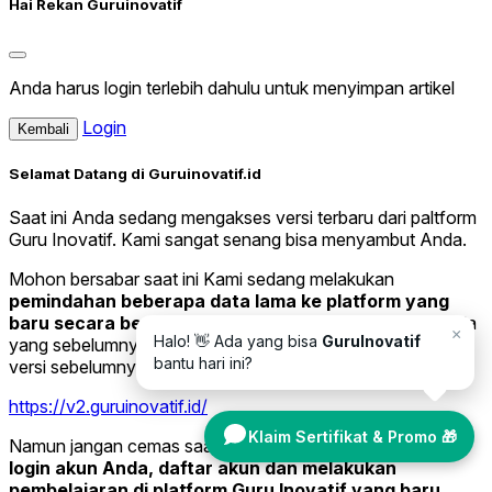
Hai Rekan Guruinovatif
Anda harus login terlebih dahulu untuk menyimpan artikel
Login
Kembali
Selamat Datang di Guruinovatif.id
Saat ini Anda sedang mengakses versi terbaru dari paltform
Guru Inovatif. Kami sangat senang bisa menyambut Anda.
Mohon bersabar saat ini Kami sedang melakukan
pemindahan beberapa data lama ke platform yang
baru secara bertahap.
Jika Anda ingin melihat data Anda
×
Halo! 👋 Ada yang bisa
GuruInovatif
yang sebelumnya, silakan kunjungi website Guruinovatif
bantu hari ini?
versi sebelumnya di tautan di bawah ini.
https://v2.guruinovatif.id/
Klaim Sertifikat & Promo 🎁
Namun jangan cemas saat ini Anda sudah bisa melakukan
login akun Anda, daftar akun dan melakukan
pembelajaran di platform Guru Inovatif yang baru.