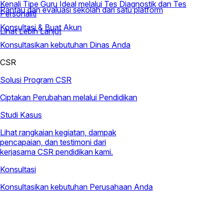
Kenali Tipe Guru Ideal melalui Tes Diagnostik dan Tes
Pantau dan evaluasi sekolah dari satu platform
Personaliti
Konsultasi & Buat Akun
Lihat Lebih Lanjut
Konsultasikan kebutuhan Dinas Anda
CSR
Solusi Program CSR
Ciptakan Perubahan melalui Pendidikan
Studi Kasus
Lihat rangkaian kegiatan, dampak
pencapaian, dan testimoni dari
kerjasama CSR pendidikan kami.
Konsultasi
Konsultasikan kebutuhan Perusahaan Anda