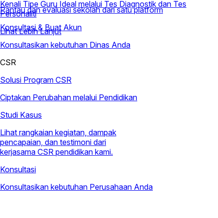
Kenali Tipe Guru Ideal melalui Tes Diagnostik dan Tes
Pantau dan evaluasi sekolah dari satu platform
Personaliti
Konsultasi & Buat Akun
Lihat Lebih Lanjut
Konsultasikan kebutuhan Dinas Anda
CSR
Solusi Program CSR
Ciptakan Perubahan melalui Pendidikan
Studi Kasus
Lihat rangkaian kegiatan, dampak
pencapaian, dan testimoni dari
kerjasama CSR pendidikan kami.
Konsultasi
Konsultasikan kebutuhan Perusahaan Anda