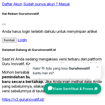
Daftar Akun
Sudah punya akun ? Masuk
Hai Rekan Guruinovatif
Anda harus login terlebih dahulu untuk menyimpan artikel
Login
Kembali
Selamat Datang di Guruinovatif.id
Saat ini Anda sedang mengakses versi terbaru dari paltform
Guru Inovatif. Kami sangat senang bisa menyambut Anda.
×
Halo! 👋 Ada yang bisa
GuruInovatif
Mohon bersabar saat ini Kami sedang melakukan
bantu hari ini?
pemindahan beberapa data lama ke platform yang
baru secara bertahap.
Jika Anda ingin melihat data Anda
yang sebelumnya, silakan kunjungi website Guruinovatif
Klaim Sertifikat & Promo 🎁
versi sebelumnya di tautan di bawah ini.
https://v2.guruinovatif.id/