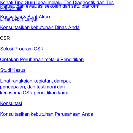
Kenali Tipe Guru Ideal melalui Tes Diagnostik dan Tes
Pantau dan evaluasi sekolah dari satu platform
Personaliti
Konsultasi & Buat Akun
Lihat Lebih Lanjut
Konsultasikan kebutuhan Dinas Anda
CSR
Solusi Program CSR
Ciptakan Perubahan melalui Pendidikan
Studi Kasus
Lihat rangkaian kegiatan, dampak
pencapaian, dan testimoni dari
kerjasama CSR pendidikan kami.
Konsultasi
Konsultasikan kebutuhan Perusahaan Anda