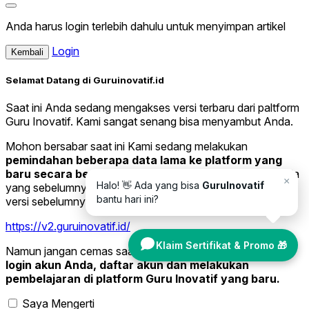
Anda harus login terlebih dahulu untuk menyimpan artikel
Login
Kembali
Selamat Datang di Guruinovatif.id
Saat ini Anda sedang mengakses versi terbaru dari paltform
Guru Inovatif. Kami sangat senang bisa menyambut Anda.
Mohon bersabar saat ini Kami sedang melakukan
pemindahan beberapa data lama ke platform yang
baru secara bertahap.
Jika Anda ingin melihat data Anda
×
Halo! 👋 Ada yang bisa
GuruInovatif
yang sebelumnya, silakan kunjungi website Guruinovatif
bantu hari ini?
versi sebelumnya di tautan di bawah ini.
https://v2.guruinovatif.id/
Klaim Sertifikat & Promo 🎁
Namun jangan cemas saat ini Anda sudah bisa melakukan
login akun Anda, daftar akun dan melakukan
pembelajaran di platform Guru Inovatif yang baru.
Saya Mengerti