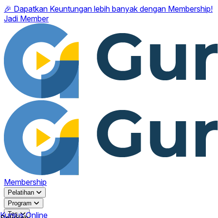
🎉 Dapatkan Keuntungan lebih banyak dengan Membership!
Jadi Member
Membership
Pelatihan
Program
Kursus Online
Tes