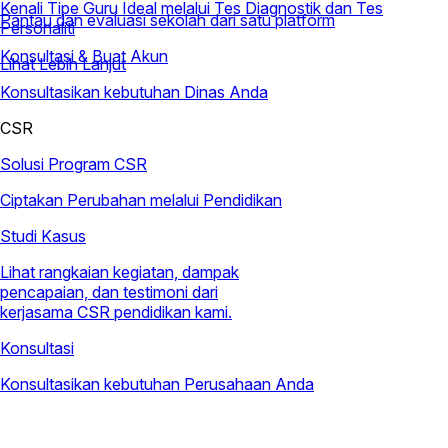
Kenali Tipe Guru Ideal melalui Tes Diagnostik dan Tes
Pantau dan evaluasi sekolah dari satu platform
Personaliti
Konsultasi & Buat Akun
Lihat Lebih Lanjut
Konsultasikan kebutuhan Dinas Anda
CSR
Solusi Program CSR
Ciptakan Perubahan melalui Pendidikan
Studi Kasus
Lihat rangkaian kegiatan, dampak
pencapaian, dan testimoni dari
kerjasama CSR pendidikan kami.
Konsultasi
Konsultasikan kebutuhan Perusahaan Anda