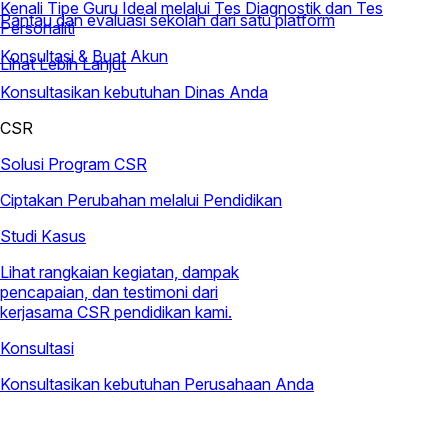
Kenali Tipe Guru Ideal melalui Tes Diagnostik dan Tes
Pantau dan evaluasi sekolah dari satu platform
Personaliti
Konsultasi & Buat Akun
Lihat Lebih Lanjut
Konsultasikan kebutuhan Dinas Anda
CSR
Solusi Program CSR
Ciptakan Perubahan melalui Pendidikan
Studi Kasus
Lihat rangkaian kegiatan, dampak
pencapaian, dan testimoni dari
kerjasama CSR pendidikan kami.
Konsultasi
Konsultasikan kebutuhan Perusahaan Anda