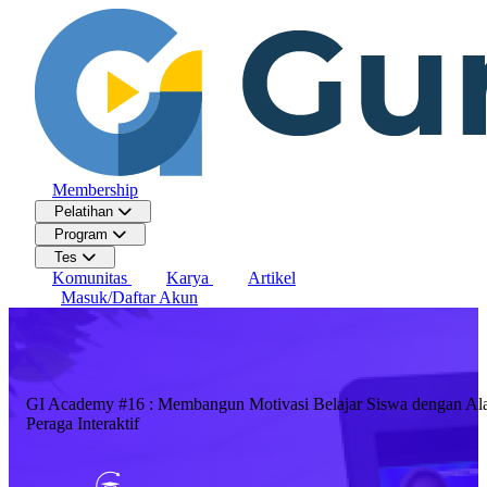
Membership
Pelatihan
Program
Tes
Komunitas
Karya
Artikel
Masuk/Daftar Akun
GI Academy #16 : Membangun Motivasi Belajar Siswa dengan Ala
Peraga Interaktif