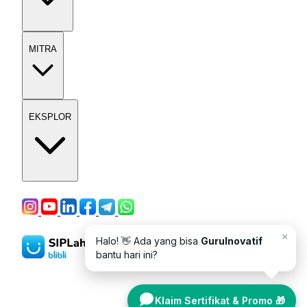
MITRA
EKSPLOR
×
Halo! 👋 Ada yang bisa
GuruInovatif
bantu hari ini?
Klaim Sertifikat & Promo 🎁