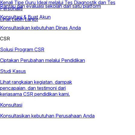
Kenali Tipe Guru Ideal melalui Tes Diagnostik dan Tes
Pantau dan evaluasi sekolah dari satu platform
Personaliti
Konsultasi & Buat Akun
Lihat Lebih Lanjut
Konsultasikan kebutuhan Dinas Anda
CSR
Solusi Program CSR
Ciptakan Perubahan melalui Pendidikan
Studi Kasus
Lihat rangkaian kegiatan, dampak
pencapaian, dan testimoni dari
kerjasama CSR pendidikan kami.
Konsultasi
Konsultasikan kebutuhan Perusahaan Anda