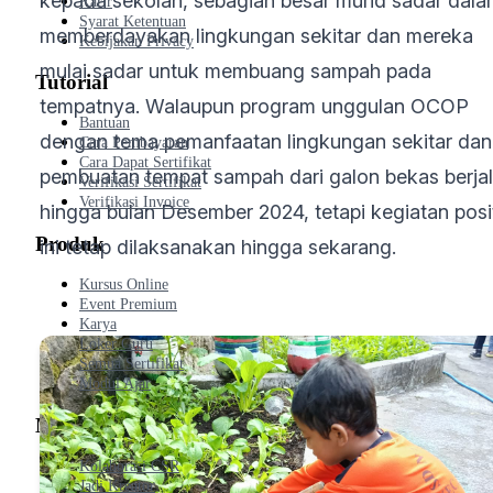
kepada sekolah, sebagian besar murid sadar dal
Karir
Syarat Ketentuan
memberdayakan lingkungan sekitar dan mereka
Kebijakan Privacy
mulai sadar untuk membuang sampah pada
Tutorial
tempatnya. Walaupun program unggulan OCOP
Bantuan
dengan tema pemanfaatan lingkungan sekitar dan
Cara Pembayaran
Cara Dapat Sertifikat
pembuatan tempat sampah dari galon bekas berja
Verifikasi Sertifikat
Verifikasi Invoice
hingga bulan Desember 2024, tetapi kegiatan posit
Produk
ini tetap dilaksanakan hingga sekarang.
Kursus Online
Event Premium
Karya
Loker Guru
Semua Sertifikat
Modul Ajar
Mitra
Kolaborasi CSR
Jadi Kreator