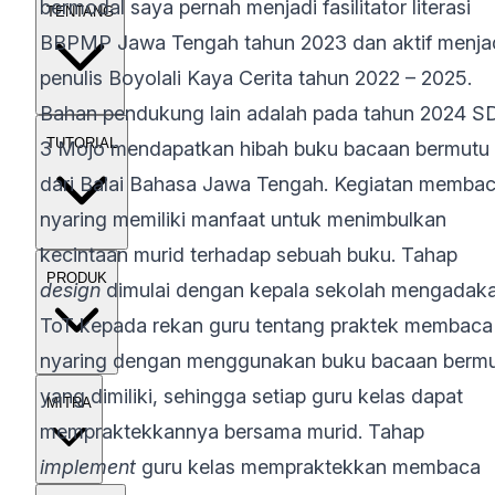
bermodal saya pernah menjadi fasilitator literasi
TENTANG
BBPMP Jawa Tengah tahun 2023 dan aktif menja
penulis Boyolali Kaya Cerita tahun 2022 – 2025.
Bahan pendukung lain adalah pada tahun 2024 
TUTORIAL
3 Mojo mendapatkan hibah buku bacaan bermutu
dari Balai Bahasa Jawa Tengah. Kegiatan memba
nyaring memiliki manfaat untuk menimbulkan
kecintaan murid terhadap sebuah buku. Tahap
PRODUK
design
dimulai dengan kepala sekolah mengadak
ToT kepada rekan guru tentang praktek membaca
nyaring dengan menggunakan buku bacaan berm
yang dimiliki, sehingga setiap guru kelas dapat
MITRA
mempraktekkannya bersama murid. Tahap
implement
guru kelas mempraktekkan membaca