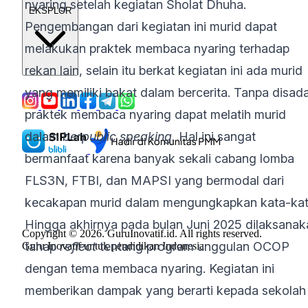
nyaring setelah kegiatan Sholat Dhuha.
EKSPLOR
Pengembangan dari kegiatan ini murid dapat
melakukan praktek membaca nyaring terhadap
rekan lain, selain itu berkat kegiatan ini ada murid
yang memiliki bakat dalam bercerita. Tanpa disada
praktek membaca nyaring dapat melatih murid
dalam
berpublic speaking.
Hal ini sangat
bermanfaat karena banyak sekali cabang lomba
FLS3N, FTBI, dan MAPSI yang bermodal dari
kecakapan murid dalam mengungkapkan kata-kat
Hingga akhirnya pada bulan Juni 2025 dilaksanak
Copyright © 2026. GuruInovatif.id. All rights reserved.
tahap
reflect
tentang program unggulan OCOP
Guru Inovatif untuk pendidikan Indonesia
dengan tema membaca nyaring. Kegiatan ini
memberikan dampak yang berarti kepada sekolah