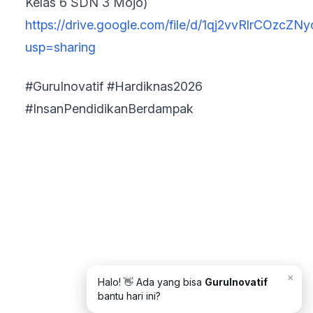
Kelas 6 SDN 3 Mojo)
https://drive.google.com/file/d/1qj2vvRlrCOz
usp=sharing
#GuruInovatif #Hardiknas2026
#InsanPendidikanBerdampak
×
Halo! 👋 Ada yang bisa
GuruInovatif
bantu hari ini?