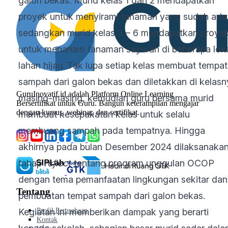
galon bekas. Murid kelas 1 dan 2 mendapatkan
proyek untuk menyirami tanaman yang sudah ada
sedangkan murid kelas 3 – 6 mendapatkan proye
untuk menanam tanaman sayuran di beberapa lok
lahan hijau. Tak lupa setiap kelas membuat tempat
sampah dari galon bekas dan diletakkan di kelasn
GuruInovatif.id adalah Platform Online Learning
masing-masing, kemudian guru bersama murid
Bersertifikat untuk Guru. Bangun keterampilan mengajar
dengan kursus, webinar, dan sertifikat.
membuat kesepakatan kelas untuk selalu
membuang sampah pada tempatnya. Hingga
akhirnya pada bulan Desember 2024 dilaksanaka
tahap
reflect
tentang program unggulan OCOP
dengan tema pemanfaatan lingkungan sekitar dan
Tentang
pembuatan tempat sampah dari galon bekas.
Profil Perusahaan
Kegiatan ini memberikan dampak yang berarti
Kontak