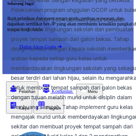
setiap semester dengan kegiatan yang berbeda.
Sekarang Juga!
Pelaksanaan program unggulan OCOP untuk bula
Ikuti pelatihan dan event secara gratis, perluas wawasan, dan
Juli – Desember 2024 berfokus pada kegiatan
dapatkan sertifikat ber-JP yang akan membantu kenaikan pangkat d
pemanfaatan lingkungan sekolah dan pembuatan
tempat kerja Anda.
proyek tempat sampah dari galon bekas. Tahap
Daftar Akun Gratis
design
dimulai dengan kepala sekolah memberika
arahan kepada setiap guru kelas untuk
memberdayakan lingkungan sekolah yang sebagi
besar terdiri dari lahan hijau, selain itu mengarahk
untuk membuat tempat sampah dari galon bekas
Komunitas
Pelatihan
Menu
dengan tujuan melatih murid untuk disiplin dalam
membuang sampah. Tahap
implement
guru kelas
Karya
Program
mengajak murid untuk memberdayakan lingkunga
sekitar dan membuat proyek tempat sampah dari