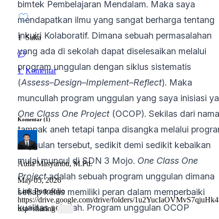
bimtek Pembelajaran Mendalam. Maka saya
mendapatkan ilmu yang sangat berharga tentang
Inkuiri Kolaboratif. Dimana sebuah permasalahan
1
Suka
yang ada di sekolah dapat diselesaikan melalui
program unggulan dengan siklus sistematis
1
Komentar
(
Assess–Design–Implement–Reflect
). Maka
muncullah program unggulan yang saya inisiasi ya
One Class One Project
(OCOP). Sekilas dari nam
Komentar (1)
tampak aneh tetapi tanpa disangka melalui progr
unggulan tersebut, sedikit demi sedikit kebaikan
mulai muncul di SDN 3 Mojo.
One Class One
Aulia Masyaribu, M.Pd.
Project
adalah sebuah program unggulan dimana
May 05, 2026
setiap kelas memiliki peran dalam memperbaiki
Link Portofolio
https://drive.google.com/drive/folders/1u2YucIaOVMvS7qju
kualitas sekolah. Program unggulan OCOP
usp=sharing