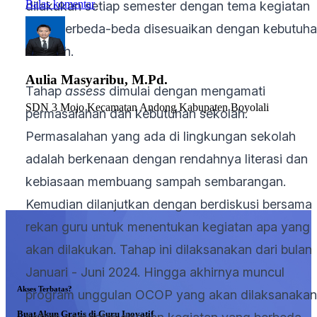
Balas komentar
dilakukan setiap semester dengan tema kegiatan
yang berbeda-beda disesuaikan dengan kebutuh
sekolah.
Aulia Masyaribu, M.Pd.
Tahap
assess
dimulai dengan mengamati
SDN 3 Mojo Kecamatan Andong Kabupaten Boyolali
permasalahan dan kebutuhan sekolah.
Permasalahan yang ada di lingkungan sekolah
adalah berkenaan dengan rendahnya literasi dan
kebiasaan membuang sampah sembarangan.
Kemudian dilanjutkan dengan berdiskusi bersama
rekan guru untuk menentukan kegiatan apa yang
akan dilakukan. Tahap ini dilaksanakan dari bulan
Januari - Juni 2024. Hingga akhirnya muncul
Akses Terbatas?
program unggulan OCOP yang akan dilaksanakan
Buat Akun Gratis di Guru Inovatif