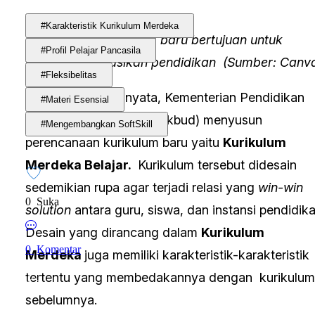
#Karakteristik Kurikulum Merdeka
Penyusunan kurikulum baru bertujuan untuk
#Profil Pelajar Pancasila
mentransformasikan pendidikan (Sumber: Canv
#Fleksibelitas
Sebagai langkah nyata, Kementerian Pendidikan
#Materi Esensial
dan Kebudayaan (Kemdikbud) menyusun
#Mengembangkan SoftSkill
perencanaan kurikulum baru yaitu
Kurikulum
Merdeka Belajar.
Kurikulum tersebut didesain
sedemikian rupa agar terjadi relasi yang
win-win
0
Suka
solution
antara guru, siswa, dan instansi pendidika
Desain yang dirancang dalam
Kurikulum
0
Komentar
Merdeka
juga memiliki karakteristik-karakteristik
tertentu yang membedakannya dengan kurikulum
sebelumnya.