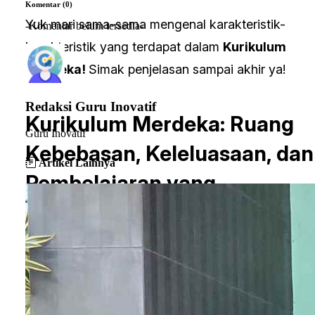
Komentar (0)
Yuk mari sama-sama mengenal karakteristik-
-Komentar belum tersedia-
karakteristik yang terdapat dalam
Kurikulum
Merdeka!
Simak penjelasan sampai akhir ya!
Redaksi Guru Inovatif
Kurikulum Merdeka: Ruang
Guru Inovatif
Kebebasan, Keleluasaan, dan
Artikel Lainnya
Pembelajaran yang
Berkualitas
Kurikulum Merdeka adalah penyusunan kompeten
pembelajaran intrakurikuler yang beragam agar
peserta didik memiliki cukup waktu dalam