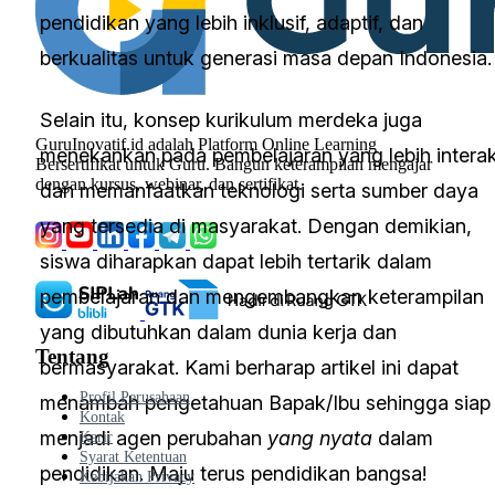
pendidikan yang lebih inklusif, adaptif, dan
berkualitas untuk generasi masa depan Indonesia
Selain itu, konsep kurikulum merdeka juga
GuruInovatif.id adalah Platform Online Learning
menekankan pada pembelajaran yang lebih interak
Bersertifikat untuk Guru. Bangun keterampilan mengajar
dengan kursus, webinar, dan sertifikat.
dan memanfaatkan teknologi serta sumber daya
yang tersedia di masyarakat. Dengan demikian,
siswa diharapkan dapat lebih tertarik dalam
pembelajaran dan mengembangkan keterampilan
yang dibutuhkan dalam dunia kerja dan
Tentang
bermasyarakat. Kami berharap artikel ini dapat
Profil Perusahaan
menambah pengetahuan Bapak/Ibu sehingga siap
Kontak
menjadi agen perubahan
yang nyata
dalam
Karir
Syarat Ketentuan
pendidikan. Maju terus pendidikan bangsa!
Kebijakan Privacy