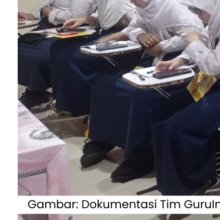
Materi yang disusun harus disesuaikan dengan
kebutuhan siswa (Sumber: Canva)
Penyusunan terhadap materi yang esensial
berkaitan dengan hadirnya bentuk evaluasi terha
materi ajar yang dianggap riskan dalam pendidika
Materi yang riskan tersebut disederhanakan
sehingga peserta didik jauh lebih mudah memaha
materi ajar yang diberikan. Hal tersebut tercermin
dalam penyusunan kompetensi yang dengan seba
mungkin disusun dengan berpedoman pada
kemampuan, minat, dan kapasitas peserta didik.