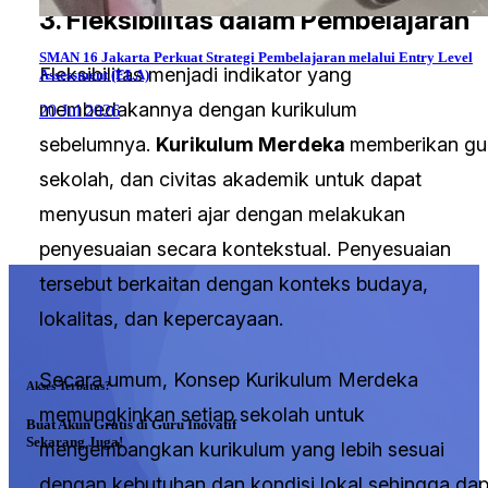
3. Fleksibilitas dalam Pembelajaran
SMAN 16 Jakarta Perkuat Strategi Pembelajaran melalui Entry Level
Fleksibilitas menjadi indikator yang
Assessment (ELA)
membedakannya dengan kurikulum
20 Jul 2026
sebelumnya.
Kurikulum Merdeka
memberikan gu
sekolah, dan civitas akademik untuk dapat
menyusun materi ajar dengan melakukan
penyesuaian secara kontekstual. Penyesuaian
tersebut berkaitan dengan konteks budaya,
lokalitas, dan kepercayaan.
Secara umum, Konsep Kurikulum Merdeka
Akses Terbatas?
memungkinkan setiap sekolah untuk
Buat Akun Gratis di Guru Inovatif
Sekarang Juga!
mengembangkan kurikulum yang lebih sesuai
dengan kebutuhan dan kondisi lokal sehingga dap