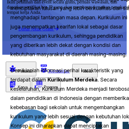
Ikuti pelatihan dan event secara gratis, perluas wawasan, dan
dapatkan sertifikat ber-JP yang akan membantu kenaikan pangkat d
menciptakan lulusan yang lebih berkualitas dan si
tempat kerja Anda.
menghadapi tantangan masa depan. Kurikulum ini
juga menempatkan kearifan lokal sebagai dasar
Daftar Akun Gratis
pengembangan kurikulum, sehingga pendidikan
yang diberikan lebih dekat dengan kondisi dan
kebutuhan masyarakat di daerah masing-masing.
Demikianlah informasi perihal karakteristik yang
Komunitas
Pelatihan
Menu
terdapat dalam
Kurikulum Merdeka
. Secara
Karya
Program
keseluruhan, Kurikulum Merdeka menjadi terobos
dalam pendidikan di Indonesia dengan memberik
kebebasan bagi sekolah untuk mengembangkan
kurikulum yang lebih sesuai dengan kebutuhan lok
Konsep ini diharapkan dapat menciptakan