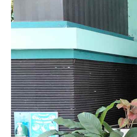
memahami dan menguatkan konsep kompetensi
ajar. Selain itu, tenaga pendidik diberikan keleluas
untuk memilih perangkat ajar sehingga pembelaja
dapat meningkatkan kebutuhan dan potensi peser
didik.
Selain itu,
Kurikulum Merdeka
juga disusun
sebagai respons terhadap transformasi pendidika
Indonesia dari "yang konvensional"
menuju
ke "yang terbarukan". Kata terbarukan tersebut
mengarah kepada hadirnya teknologi dalam
pembelajaran. Teknologi tersebutlah yang menjadi
gambaran baru pendidikan di Indonesia.
Penggambaran baru tersebut harus dapat selalu
eksis sehingga diperlukan penyusunan terbarukan