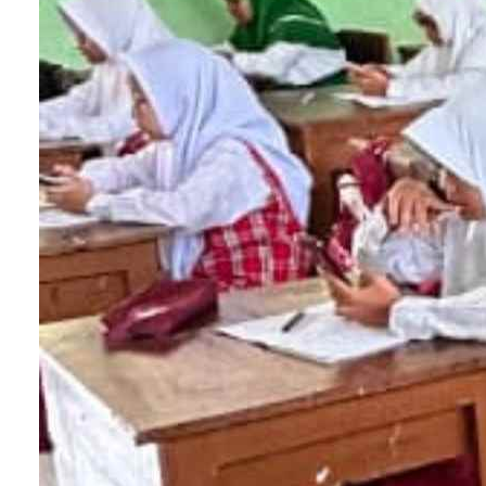
1. Mengembangkan
Soft Skills
dan
Karakter Peserta Didik
Orientasi Kurikulum Merdeka berfokus pada
pengembangan peserta didik agar memiliki prinsip
prinsip yang terdapat dalam sila bangsa Indonesia
Hal tersebut sesuai dengan visi pendidikan
Indonesia yaitu,
"
Mewujudkan Indonesia maju ya
berdaulat, mandiri, dan berkepribadian melalui
terciptanya pelajar Pancasila”
.
Pengembangan program
Profil Pelajar Pancasila
bertujuan untuk menciptakan siswa yang memiliki
kompetensi global dan berperilaku sesuai dengan
nilai-nilai Pancasila, yaitu beriman, bertakwa kepa