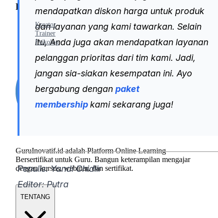
Eksplor
mendapatkan diskon harga untuk produk
Kreator
dan layanan yang kami tawarkan. Selain
Trainer
itu, Anda juga akan mendapatkan layanan
Psikolog
pelanggan prioritas dari tim kami. Jadi,
jangan sia-siakan kesempatan ini. Ayo
bergabung dengan
paket
membership
kami sekarang juga!
GuruInovatif.id adalah Platform Online Learning
Bersertifikat untuk Guru. Bangun keterampilan mengajar
Penulis: Yandi Chidlir
dengan kursus, webinar, dan sertifikat.
Editor: Putra
TENTANG