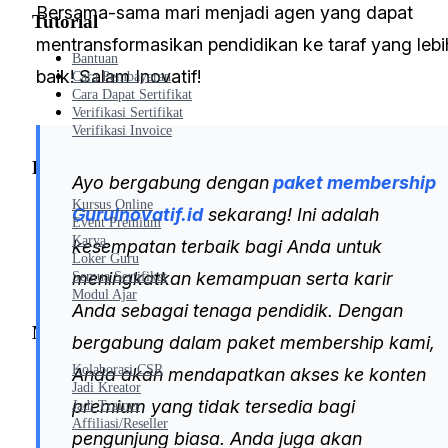
Bersama-sama mari menjadi agen yang dapat
Tutorial
mentransformasikan pendidikan ke taraf yang lebi
Bantuan
baik! Salam Inovatif!
Cara Pembayaran
Cara Dapat Sertifikat
Verifikasi Sertifikat
Verifikasi Invoice
Produk
Ayo bergabung dengan
paket membership
Kursus Online
GuruInovatif.id
sekarang! Ini adalah
Event Premium
Karya
kesempatan terbaik bagi Anda untuk
Loker Guru
meningkatkan kemampuan serta karir
Semua Sertifikat
Modul Ajar
Anda sebagai tenaga pendidik. Dengan
Mitra
bergabung dalam paket membership kami,
Kolaborasi CSR
Anda akan mendapatkan akses ke konten
Jadi Kreator
premium yang tidak tersedia bagi
Jadi Trainer
Affiliasi/Reseller
pengunjung biasa. Anda juga akan