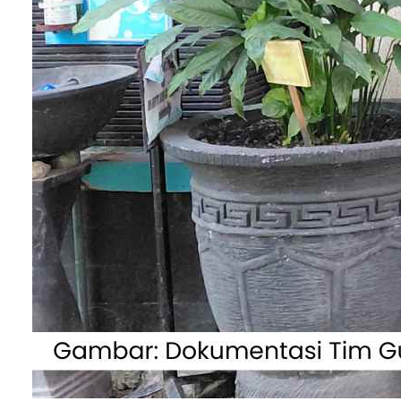
baik secara sistematik maupun praktis. Oleh karen
itu, kurikulum yang disusun harus disesuaikan
dengan aspek-aspek fleksibilitas, kemudahan aks
dan perencanaan pendidikan yang berkelanjutan.
Untuk itulah Kemendikbud
mengembangkan
Kurikulum Merdeka
sebagai
bagian penting dalam upaya memulihkan
pembelajaran dari krisis yang sudah lama kita ala
Mengenal Tiga Karakteristik
Utama Kurikulum Merdeka
Konsep Kurikulum Merdeka memungkinkan setiap