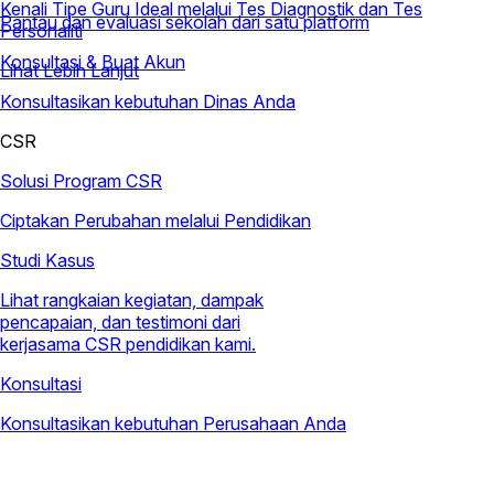
Kenali Tipe Guru Ideal melalui Tes Diagnostik dan Tes
Pantau dan evaluasi sekolah dari satu platform
Personaliti
Konsultasi & Buat Akun
Lihat Lebih Lanjut
Konsultasikan kebutuhan Dinas Anda
CSR
Solusi Program CSR
Ciptakan Perubahan melalui Pendidikan
Studi Kasus
Lihat rangkaian kegiatan, dampak
pencapaian, dan testimoni dari
kerjasama CSR pendidikan kami.
Konsultasi
Konsultasikan kebutuhan Perusahaan Anda