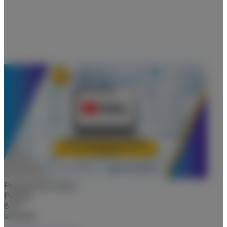
Productivity Course
Pemula
8 JP