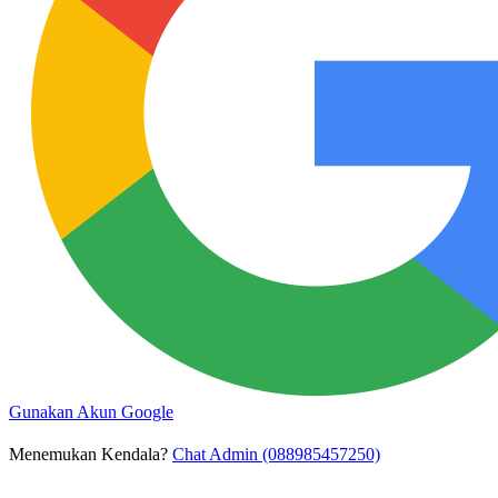
Gunakan Akun Google
Menemukan Kendala?
Chat Admin (088985457250)