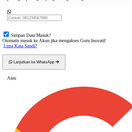
Simpan Data Masuk?
Otomatis masuk ke Akun jika mengakses Guru Inovatif
Lupa Kata Sandi?
Lanjutkan ke WhatsApp
Atau