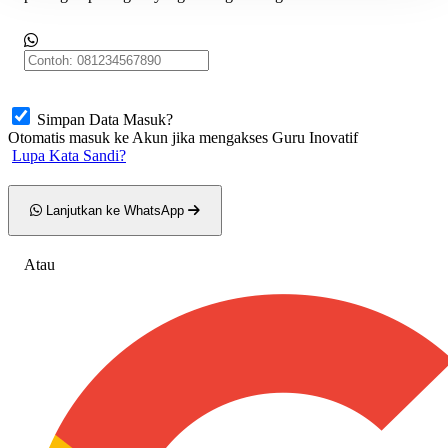
Simpan Data Masuk?
Otomatis masuk ke Akun jika mengakses Guru Inovatif
Lupa Kata Sandi?
Lanjutkan ke WhatsApp
Atau