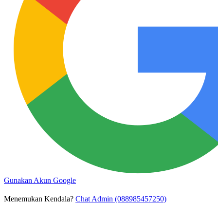
Gunakan Akun Google
Menemukan Kendala?
Chat Admin (088985457250)