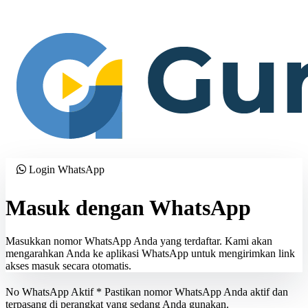
Login WhatsApp
Masuk dengan WhatsApp
Masukkan nomor WhatsApp Anda yang terdaftar. Kami akan
mengarahkan Anda ke aplikasi WhatsApp untuk mengirimkan link
akses masuk secara otomatis.
No WhatsApp Aktif
*
Pastikan nomor WhatsApp Anda aktif dan
terpasang di perangkat yang sedang Anda gunakan.