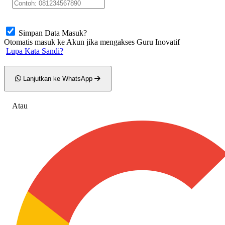
Simpan Data Masuk?
Otomatis masuk ke Akun jika mengakses Guru Inovatif
Lupa Kata Sandi?
Lanjutkan ke WhatsApp
Atau