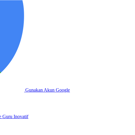
Gunakan Akun Google
 Guru Inovatif