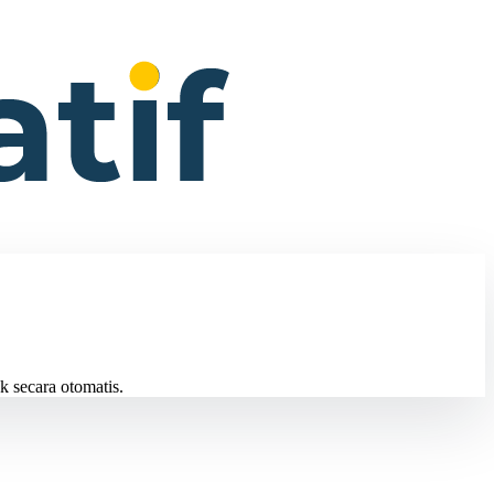
 secara otomatis.