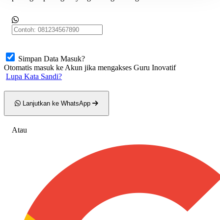
Simpan Data Masuk?
Otomatis masuk ke Akun jika mengakses Guru Inovatif
Lupa Kata Sandi?
Lanjutkan ke WhatsApp
Atau