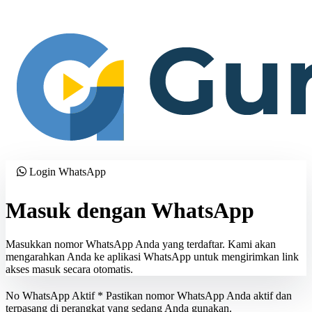
Login WhatsApp
Masuk dengan WhatsApp
Masukkan nomor WhatsApp Anda yang terdaftar. Kami akan
mengarahkan Anda ke aplikasi WhatsApp untuk mengirimkan link
akses masuk secara otomatis.
No WhatsApp Aktif
*
Pastikan nomor WhatsApp Anda aktif dan
terpasang di perangkat yang sedang Anda gunakan.