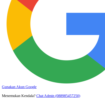
Gunakan Akun Google
Menemukan Kendala?
Chat Admin (088985457250)