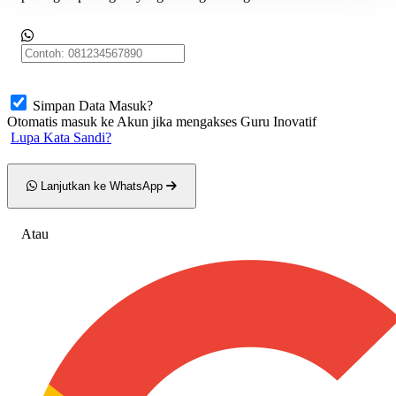
Simpan Data Masuk?
Otomatis masuk ke Akun jika mengakses Guru Inovatif
Lupa Kata Sandi?
Lanjutkan ke WhatsApp
Atau