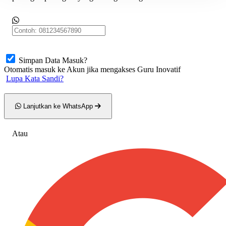
Simpan Data Masuk?
Otomatis masuk ke Akun jika mengakses Guru Inovatif
Lupa Kata Sandi?
Lanjutkan ke WhatsApp
Atau