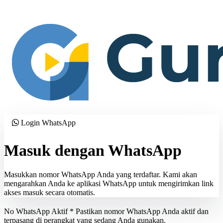
Login WhatsApp
Masuk dengan WhatsApp
Masukkan nomor WhatsApp Anda yang terdaftar. Kami akan
mengarahkan Anda ke aplikasi WhatsApp untuk mengirimkan link
akses masuk secara otomatis.
No WhatsApp Aktif
*
Pastikan nomor WhatsApp Anda aktif dan
terpasang di perangkat yang sedang Anda gunakan.