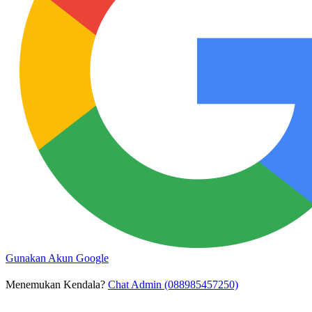
Gunakan Akun Google
Menemukan Kendala?
Chat Admin (088985457250)