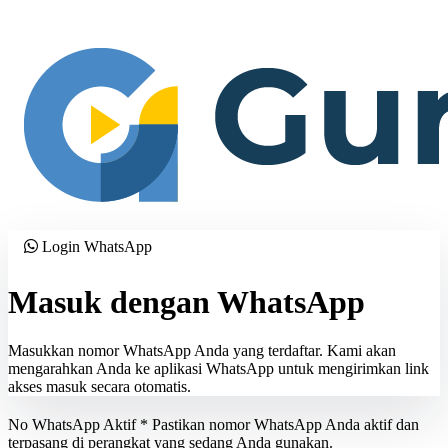
Login WhatsApp
Masuk dengan WhatsApp
Masukkan nomor WhatsApp Anda yang terdaftar. Kami akan
mengarahkan Anda ke aplikasi WhatsApp untuk mengirimkan link
akses masuk secara otomatis.
No WhatsApp Aktif
*
Pastikan nomor WhatsApp Anda aktif dan
terpasang di perangkat yang sedang Anda gunakan.