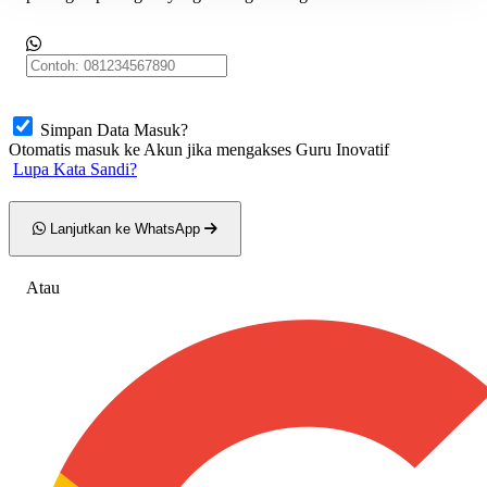
Simpan Data Masuk?
Otomatis masuk ke Akun jika mengakses Guru Inovatif
Lupa Kata Sandi?
Lanjutkan ke WhatsApp
Atau