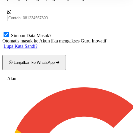
Simpan Data Masuk?
Otomatis masuk ke Akun jika mengakses Guru Inovatif
Lupa Kata Sandi?
Lanjutkan ke WhatsApp
Atau