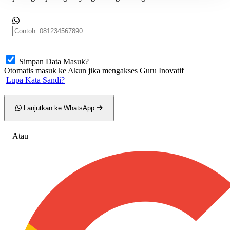
Simpan Data Masuk?
Otomatis masuk ke Akun jika mengakses Guru Inovatif
Lupa Kata Sandi?
Lanjutkan ke WhatsApp
Atau