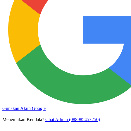
Gunakan Akun Google
Menemukan Kendala?
Chat Admin (088985457250)