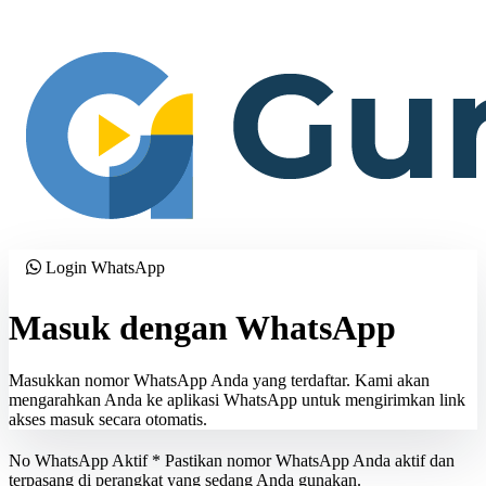
Login WhatsApp
Masuk dengan WhatsApp
Masukkan nomor WhatsApp Anda yang terdaftar. Kami akan
mengarahkan Anda ke aplikasi WhatsApp untuk mengirimkan link
akses masuk secara otomatis.
No WhatsApp Aktif
*
Pastikan nomor WhatsApp Anda aktif dan
terpasang di perangkat yang sedang Anda gunakan.