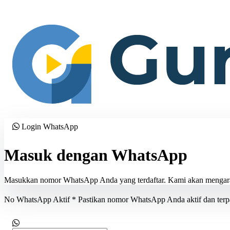
Login WhatsApp
Masuk dengan WhatsApp
Masukkan nomor WhatsApp Anda yang terdaftar. Kami akan mengarah
No WhatsApp Aktif
*
Pastikan nomor WhatsApp Anda aktif dan terp